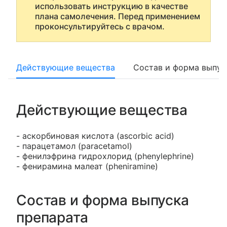
использовать инструкцию в качестве
плана самолечения. Перед применением
проконсультируйтесь с врачом.
Действующие вещества
Состав и форма выпус
Действующие вещества
- аскорбиновая кислота (ascorbic acid)
- парацетамол (paracetamol)
- фенилэфрина гидрохлорид (phenylephrine)
- фенирамина малеат (pheniramine)
Состав и форма выпуска
препарата