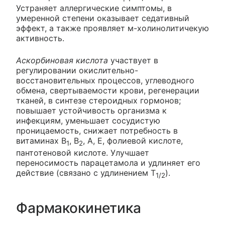
Устраняет аллергические симптомы, в
умеренной степени оказывает седативный
эффект, а также проявляет м-холинолитичекую
активность.
Аскорбиновая кислота
участвует в
регулировании окислительно-
восстановительных процессов, углеводного
обмена, свертываемости крови, регенерации
тканей, в синтезе стероидных гормонов;
повышает устойчивость организма к
инфекциям, уменьшает сосудистую
проницаемость, снижает потребность в
витаминах B
, B
, А, Е, фолиевой кислоте,
1
2
пантотеновой кислоте. Улучшает
переносимость парацетамола и удлиняет его
действие (связано с удлинением T
).
1/2
Фармакокинетика