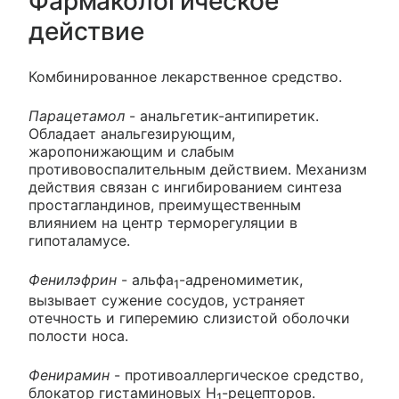
Фармакологическое
действие
Комбинированное лекарственное средство.
Парацетамол
- анальгетик-антипиретик.
Обладает анальгезирующим,
жаропонижающим и слабым
противовоспалительным действием. Механизм
действия связан с ингибированием синтеза
простагландинов, преимущественным
влиянием на центр терморегуляции в
гипоталамусе.
Фенилэфрин
- альфа
-адреномиметик,
1
вызывает сужение сосудов, устраняет
отечность и гиперемию слизистой оболочки
полости носа.
Фенирамин
- противоаллергическое средство,
блокатор гистаминовых H
-рецепторов.
1