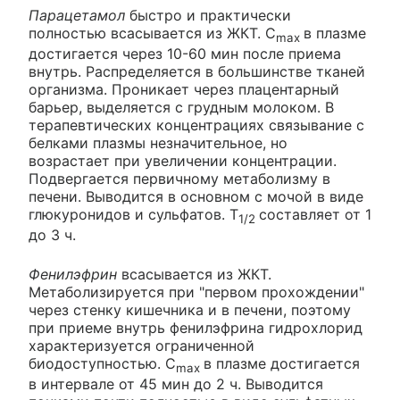
Парацетамол
быстро и практически
полностью всасывается из ЖКТ. C
в плазме
max
достигается через 10-60 мин после приема
внутрь. Распределяется в большинстве тканей
организма. Проникает через плацентарный
барьер, выделяется с грудным молоком. В
терапевтических концентрациях связывание с
белками плазмы незначительное, но
возрастает при увеличении концентрации.
Подвергается первичному метаболизму в
печени. Выводится в основном с мочой в виде
глюкуронидов и сульфатов. T
составляет от 1
1/2
до 3 ч.
Фенилэфрин
всасывается из ЖКТ.
Метаболизируется при "первом прохождении"
через стенку кишечника и в печени, поэтому
при приеме внутрь фенилэфрина гидрохлорид
характеризуется ограниченной
биодоступностью. C
в плазме достигается
max
в интервале от 45 мин до 2 ч. Выводится