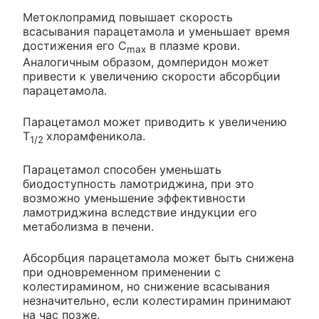
Метоклопрамид повышает скорость
всасывания парацетамола и уменьшает время
достижения его C
в плазме крови.
max
Аналогичным образом, домперидон может
привести к увеличению скорости абсорбции
парацетамола.
Парацетамол может приводить к увеличению
T
хлорамфеникола.
1/2
Парацетамол способен уменьшать
биодоступность ламотриджина, при это
возможно уменьшение эффективности
ламотриджина вследствие индукции его
метаболизма в печени.
Абсорбция парацетамола может быть снижена
при одновременном применении с
колестирамином, но снижение всасывания
незначительно, если колестирамин принимают
на час позже.