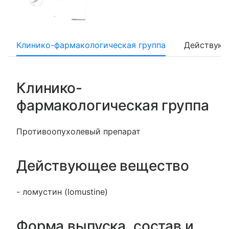
Клинико-фармакологическая группа
Действующ
Клинико-
фармакологическая группа
Противоопухолевый препарат
Действующее вещество
- ломустин (lomustine)
Форма выпуска, состав и