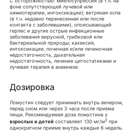
С осторожностью:
миелосупрессия (в т.ч. на
фоне сопутствующей лучевой или
химиотерапии, интоксикации); ветряная оспа
(в т.ч. недавно перенесенная или после
контакта с заболевшими), опоясывающий
герпес и другие острые инфекционные
заболевания вирусной, грибковой или
бактериальной природы; кахексия,
интоксикации, почечная и/или печеночная
недостаточность, дыхательная
недостаточность, лечение цитостатиками и
лучевая терапия в анамнезе.
Дозировка
Ломустин следует принимать внутрь вечером,
перед сном или через 3 часа после приема
пищи. Рекомендуемая доза ломустина у
2
взрослых и детей
составляет 130 мг/м
при
однократном приеме внутрь каждые 6 недель.