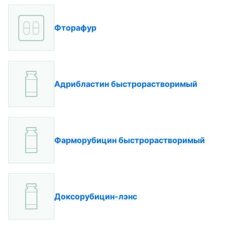
Фторафур
Адрибластин быстрорастворимый
Фарморубицин быстрорастворимый
Доксорубицин-лэнс