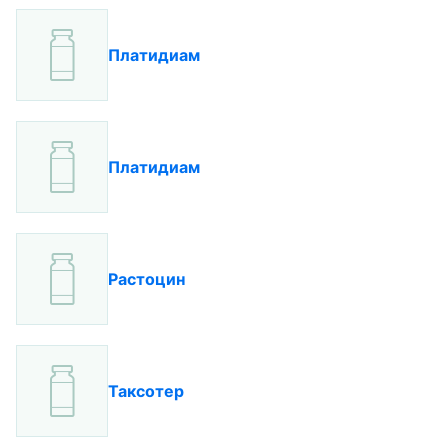
Платидиам
Платидиам
Растоцин
Таксотер