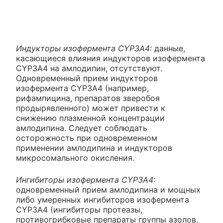
Индукторы изофермента CYP3A4:
данные,
касающиеся влияния индукторов изофермента
CYP3A4 на амлодипин, отсутствуют.
Одновременный прием индукторов
изофермента CYP3A4 (например,
рифампицина, препаратов зверобоя
продырявленного) может привести к
снижению плазменной концентрации
амлодипина. Следует соблюдать
осторожность при одновременном
применении амлодипина и индукторов
микросомального окисления.
Ингибиторы изофермента CYP3A4:
одновременный прием амлодипина и мощных
либо умеренных ингибиторов изофермента
CYP3A4 (ингибиторы протеазы,
противогрибковые препараты группы азолов,