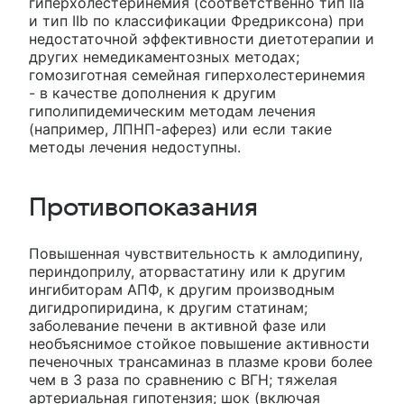
гиперхолестеринемия (соответственно тип IIа
и тип IIb по классификации Фредриксона) при
недостаточной эффективности диетотерапии и
других немедикаментозных методах;
гомозиготная семейная гиперхолестеринемия
- в качестве дополнения к другим
гиполипидемическим методам лечения
(например, ЛПНП-аферез) или если такие
методы лечения недоступны.
Противопоказания
Повышенная чувствительность к амлодипину,
периндоприлу, аторвастатину или к другим
ингибиторам АПФ, к другим производным
дигидропиридина, к другим статинам;
заболевание печени в активной фазе или
необъяснимое стойкое повышение активности
печеночных трансаминаз в плазме крови более
чем в 3 раза по сравнению с ВГН; тяжелая
артериальная гипотензия; шок (включая