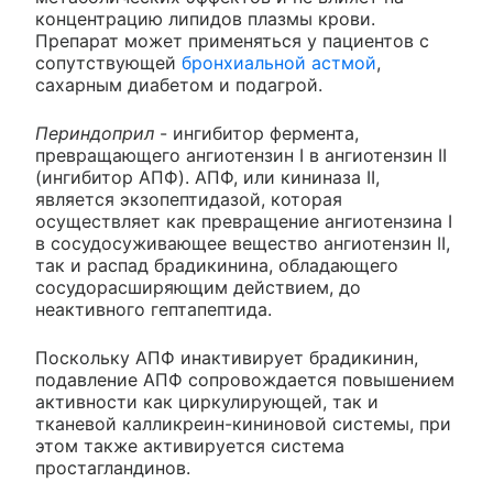
концентрацию липидов плазмы крови.
Препарат может применяться у пациентов с
сопутствующей
бронхиальной астмой
,
сахарным диабетом и подагрой.
Периндоприл
- ингибитор фермента,
превращающего ангиотензин I в ангиотензин II
(ингибитор АПФ). АПФ, или кининаза II,
является экзопептидазой, которая
осуществляет как превращение ангиотензина I
в сосудосуживающее вещество ангиотензин II,
так и распад брадикинина, обладающего
сосудорасширяющим действием, до
неактивного гептапептида.
Поскольку АПФ инактивирует брадикинин,
подавление АПФ сопровождается повышением
активности как циркулирующей, так и
тканевой калликреин-кининовой системы, при
этом также активируется система
простагландинов.