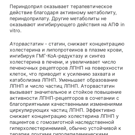
Периндоприл оказывает терапевтическое
действие благодаря активному метаболиту,
периндоприлату. Другие метаболиты не
оказывают ингибирующего действия на АПФ in
vitro.
Аторвастатин
- статин, снижает концентрацию
холестерина и липопротеинов в плазме крови,
ингибируя ГМГ-КоА-редуктазу и синтез
холестерина в печени, и увеличивает число
печеночных рецепторов ЛПНП на поверхности
клеток, что приводит к усилению захвата и
катаболизма ЛПНП. Уменьшает образование
ЛПНП и число частиц ЛПНП. Аторвастатин
вызывает значительное и стойкое повышение
активности ЛПНП-рецепторов в сочетании с
благоприятными качественными изменениями
циркулирующих частиц ЛПНП. Эффективно
снижает концентрацию холестерина ЛПНП у
пациентов с гомозиготной наследственной
гиперхолестеринемией, обычно устойчивой к
терапии другими гиполипидемическими