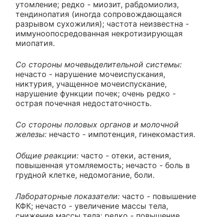
утомление; редко - миозит, рабдомиолиз,
тендинопатия (иногда сопровождающаяся
разрывом сухожилия); частота неизвестна -
иммуноопосредованная некротизирующая
миопатия.
Со стороны мочевыделительной системы:
нечасто - нарушение мочеиспускания,
никтурия, учащенное мочеиспускание,
нарушение функции почек; очень редко -
острая почечная недостаточность.
Со стороны половых органов и молочной
железы:
нечасто - импотенция, гинекомастия.
Общие реакции:
часто - отеки, астения,
повышенная утомляемость; нечасто - боль в
грудной клетке, недомогание, боли.
Лабораторные показатели:
часто - повышение
КФК; нечасто - увеличение массы тела,
снижение массы тела; редко - повышение