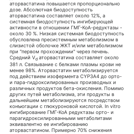
аторвастатина повышается пропорционально
дозе. Абсолютная биодоступность
аторвастатина составляет около 12%, а
системная биодоступность ингибирующей
активности в отношении ГМГ-КоА-редуктазы -
около 30 %. Низкая системная биодоступность
обусловлена пресистемным метаболизмом в
слизистой оболочке ЖКТ и/или метаболизмом
при "первом прохождении" через печень.
Средний V
аторвастатина составляет около
d
381 л. Связывание с белками плазмы крови не
менее 98%. Аторвастатин метаболизируется
под действием изофермента CYP3A4 до орто-
и пара-гидроксилированных производных и
различных продуктов бета-окисления. Помимо
других путей метаболизма, эти продукты в
дальнейшем метаболизируются посредством
конъюгации с глюкуроновой кислотой. In vitro
ингибирование ГМГ-КоА редуктазы орто- и
парагидроксилированными метаболитами
эквивалентно ее ингибированию
аторвастатином. Примерно 70% снижения