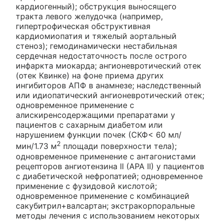
кардиогенный); обструкция выносящего
тракта левого желудочка (например,
гипертрофическая обструктивная
кардиомиопатия и тяжелый аортальный
стеноз); гемодинамически нестабильная
сердечная недостаточность после острого
инфаркта миокарда; ангионевротический отек
(отек Квинке) на фоне приема других
ингибиторов АПФ в анамнезе; наследственный
или идиопатический ангионевротический отек;
одновременное применение с
алискиренсодержащими препаратами у
пациентов с сахарным диабетом или
нарушением функции почек (СКФ< 60 мл/
2
мин/1.73 м
площади поверхности тела);
одновременное применение с антагонистами
рецепторов ангиотензина II (АРА II) у пациентов
с диабетической нефропатией; одновременное
применение с фузидовой кислотой;
одновременное применение с комбинацией
сакубитрил+валсартан; экстракорпоральные
методы лечения с использованием некоторых