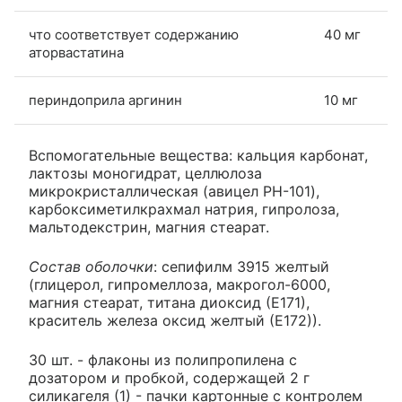
что соответствует содержанию
40 мг
аторвастатина
периндоприла аргинин
10 мг
Вспомогательные вещества: кальция карбонат,
лактозы моногидрат, целлюлоза
микрокристаллическая (авицел PH-101),
карбоксиметилкрахмал натрия, гипролоза,
мальтодекстрин, магния стеарат.
Состав оболочки
: сепифилм 3915 желтый
(глицерол, гипромеллоза, макрогол-6000,
магния стеарат, титана диоксид (Е171),
краситель железа оксид желтый (Е172)).
30 шт. - флаконы из полипропилена с
дозатором и пробкой, содержащей 2 г
силикагеля (1) - пачки картонные с контролем