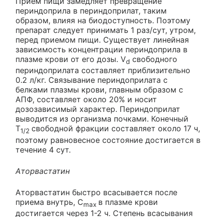
Прием пищи замедляет превращение
периндоприла в периндоприлат, таким
образом, влияя на биодоступность. Поэтому
препарат следует принимать 1 раз/сут, утром,
перед приемом пищи. Существует линейная
зависимость концентрации периндоприла в
плазме крови от его дозы. V
свободного
d
периндоприлата составляет приблизительно
0.2 л/кг. Связывание периндоприлата с
белками плазмы крови, главным образом с
АПФ, составляет около 20% и носит
дозозависимый характер. Периндоприлат
выводится из организма почками. Конечный
T
свободной фракции составляет около 17 ч,
1/2
поэтому равновесное состояние достигается в
течение 4 сут.
Аторвастатин
Аторвастатин быстро всасывается после
приема внутрь, C
в плазме крови
max
достигается через 1-2 ч. Степень всасывания