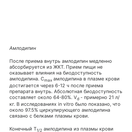
Амлодипин
После приема внутрь амлодипин медленно
абсорбируется из ЖКТ. Прием пищи не
оказывает влияния на биодоступность
амлодипина. C
амлодипина в плазме крови
max
достигается через 6-12 ч после приема
препарата внутрь. Абсолютная биодоступность
составляет около 64-80%. V
- примерно 21 л/
d
кг. В исследованиях in vitro было показано, что
около 97.5% циркулирующего амлодипина
связано с белками плазмы крови.
Конечный T
амлодипина из плазмы крови
1/2