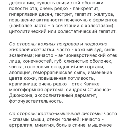
дефекации, сухость слизистой оболочки
полости рта; очень редко - панкреатит,
гиперплазия десен, гастрит, гепатит, желтуха,
повышение активности печеночных ферментов
(наиболее часто - в сочетании с холестазом),
цитолитический или холестатический гепатит.
Со стороны кожных покровов и подкожно-
жировой клетчатки:
часто - кожный зуд, сыпь,
экзантема; нечасто - ангионевротический отек
лица, конечностей, губ, слизистых оболочек,
языка, голосовых складок и/или гортани,
алопеция, геморрагическая сыпь, изменение
цвета кожи, повышенная потливость,
крапивница; очень редко - отек Квинке,
многоформная эритема, синдром Стивенса-
Джонсона, эксфолиативный дерматит,
фоточувствительность.
Со стороны костно-мышечной системы:
часто
- спазмы мышц, отеки голеней; нечасто -
артралгия, миалгия, боль в спине, мышечное