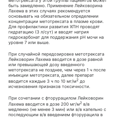
метотрексата у этой группы пациентов может
быть замедленно. Применение Лейковорина
Лахема в этих случаях рекомендуется
основывать на обязательном определении
концентрации метотрексата в плазме крови.
Для профилактики развития ХПН проводят
гидратацию (3 л/сут) и вводят натрия
гидрокарбонат для поддержания рН мочи на
уровне 7 или выше.
При случайной передозировке метотрексата
Лейковорин Лахема вводится в дозе равной
или превышающей дозу введенного
метотрексата не позднее, чем через 1 ч после
инъекции метотрексата, далее препарат
2
вводится каждые 3 ч по 10 мг/м
до
исчезновения признаков токсичности.
При сочетании с фторурацилом Лейковорин
2
Лахема вводится в дозе 200 мг/м
в/в
медленно (не менее 3 мин) или в/в капельно с
последующим в/в введением фторурацила в