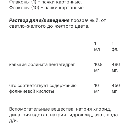
Флаконы (1) - пачки картонные.
Флаконы (10) - пачки картонные.
Раствор для в/в введения
прозрачный, от
светло-желтого до желтого цвета.
1
1
мл
фл.
кальция фолината пентагидрат
10.8
486
мг
мг,
что соответствует содержанию
10
450
фолиниевой кислоты
мг
мг
Вспомогательные вещества: натрия хлорид,
динатрия эдетат, натрия гидроксид, азот, вода
д/и.