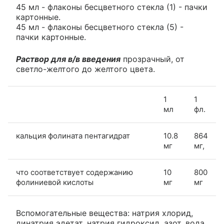
45 мл - флаконы бесцветного стекла (1) - пачки
картонные.
45 мл - флаконы бесцветного стекла (5) -
пачки картонные.
Раствор для в/в введения
прозрачный, от
светло-желтого до желтого цвета.
1
1
мл
фл.
кальция фолината пентагидрат
10.8
864
мг
мг,
что соответствует содержанию
10
800
фолиниевой кислоты
мг
мг
Вспомогательные вещества: натрия хлорид,
динатрия эдетат, натрия гидроксид, азот, вода