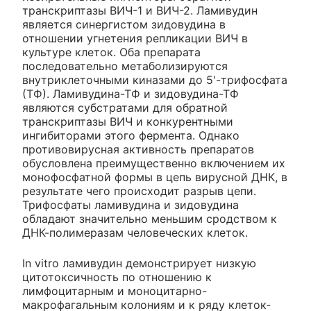
транскриптазы ВИЧ-1 и ВИЧ-2. Ламивудин
является синергистом зидовудина в
отношении угнетения репликации ВИЧ в
культуре клеток. Оба препарата
последовательно метаболизируются
внутриклеточными киназами до 5'-трифосфата
(ТФ). Ламивудина-ТФ и зидовудина-ТФ
являются субстратами для обратной
транскриптазы ВИЧ и конкурентными
ингибиторами этого фермента. Однако
противовирусная активность препаратов
обусловлена преимущественно включением их
монофосфатной формы в цепь вирусной ДНК, в
результате чего происходит разрыв цепи.
Трифосфаты ламивудина и зидовудина
обладают значительно меньшим сродством к
ДНК-полимеразам человеческих клеток.
In vitro ламивудин демонстрирует низкую
цитотоксичность по отношению к
лимфоцитарным и моноцитарно-
макрофагальным колониям и к ряду клеток-