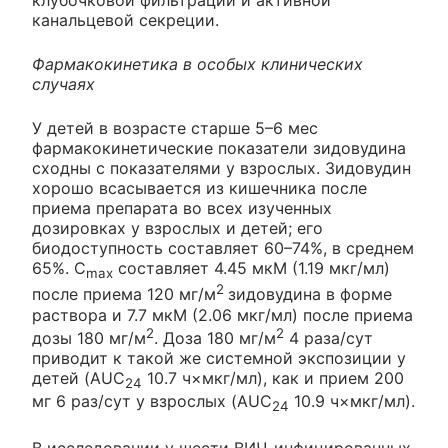
клубочковой фильтрации и активной
канальцевой секреции.
Фармакокинетика в особых клинических
случаях
У детей в возрасте старше 5–6 мес
фармакокинетические показатели зидовудина
сходны с показателями у взрослых. Зидовудин
хорошо всасывается из кишечника после
приема препарата во всех изученных
дозировках у взрослых и детей; его
биодоступность составляет 60–74%, в среднем
65%. C
составляет 4.45 мкМ (1.19 мкг/мл)
max
2
после приема 120 мг/м
зидовудина в форме
раствора и 7.7 мкМ (2.06 мкг/мл) после приема
2
2
дозы 180 мг/м
. Доза 180 мг/м
4 раза/сут
приводит к такой же системной экспозиции у
детей (AUC
10.7 ч×мкг/мл), как и прием 200
24
мг 6 раз/сут у взрослых (AUC
10.9 ч×мкг/мл).
24