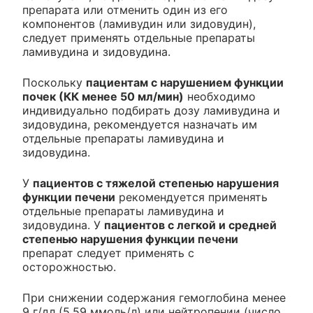
препарата или отменить один из его
компонентов (ламивудин или зидовудин),
следует применять отдельные препараты
ламивудина и зидовудина.
Поскольку
пациентам с нарушением функции
почек (КК менее 50 мл/мин)
необходимо
индивидуально подбирать дозу ламивудина и
зидовудина, рекомендуется назначать им
отдельные препараты ламивудина и
зидовудина.
У
пациентов с тяжелой степенью нарушения
функции печени
рекомендуется применять
отдельные препараты ламивудина и
зидовудина. У
пациентов с легкой и средней
степенью нарушения функции печени
препарат следует применять с
осторожностью.
При снижении содержания гемоглобина менее
9 г/дл (5.59 ммоль/л) или нейтропении (число