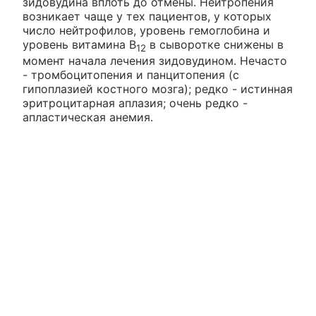
зидовудина вплоть до отмены. Нейтропения
возникает чаще у тех пациентов, у которых
число нейтрофилов, уровень гемоглобина и
уровень витамина В
в сыворотке снижены в
12
момент начала лечения зидовудином. Нечасто
- тромбоцитопения и панцитопения (с
гипоплазией костного мозга); редко - истинная
эритроцитарная аплазия; очень редко -
апластическая анемия.