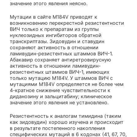
значение этого явления неясно.
Мутации в сайте M184V приводят к
возникновению перекрестной резистентности
ВИЧ только к препаратам из группы
нуклеозидных ингибиторов обратной
транскриптазы. Зидовудин и ставудин
сохраняют активность в отношении
ламивудин-резистентных штаммов ВИЧ-1.
Абакавир сохраняет антиретровирусную
активность в отношении ламивудин-
резистентных штаммов ВИЧ-1, имеющих
только мутацию M184V. У штаммов ВИЧ с
мутациями M184V определяется не более чем
4-кратное снижение чувствительности к
диданозину и зальцитабину; клиническое
значение этого явления не установлено.
Резистентность к аналогам тимидина (таким
как зидовудин) хорошо изучена и происходит
в результате постепенного накопления
специфических мутаций в 6 кодонах (41, 67, 70,