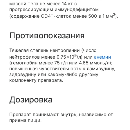
массой тела не менее 14 кг с
прогрессирующим иммунодефицитом
+
3
(содержание CD4
-клеток менее 500 в 1 мм
).
Противопоказания
Тяжелая степень нейтропении (число
9
нейтрофилов менее 0.75×10
/л) или
анемии
(гемоглобин менее 75 г/л или 4.65 ммоль/л);
повышенная чувствительность к ламивудину,
зидовудину или какому-либо другому
компоненту препарата.
Дозировка
Препарат принимают внутрь, независимо от
приема пищи.