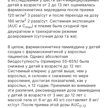
В исследовании у шести ВИЧ-инфицированных
детей в возрасте от 2 до 13 лет оценивалась
фармакокинетика зидовудина после приема
2
120 мг/м
3 раза/сут и после перехода на дозу
2
180 мг/м
2 раза/сут. Системная экспозиция
(AUC и С
) в плазме была сходной при
max
двукратном и трехкратном режиме
дозирования (суточная доза та же).
В целом, фармакокинетика ламивудина у детей
сходна с фармакокинетикой у взрослых
пациентов. Однако абсолютная
биодоступность (примерно 55–65%) была
снижена у детей в возрасте до 12 лет.
Системный клиренс у детей выше, чем у
взрослых, и склонен к снижению по мере
взросления, достигая показателей, как у
взрослых, к 12 годам. Принимая во внимание
эти различия, рекомендуемая доза ламивудина
у детей (в возрасте от 3 мес до 12 лет с
массой тела от 6 кг до 40 кг) составляет 8 мг/
кг/сут. После приема этой дозы AUC
0-12