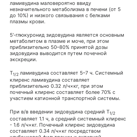
ламивудина маловероятно ввиду
незначительного метаболизма в печени (от 5
до 10%) и низкого связывания с белками
плазмы крови.
5’-глюкуронид зидовудина является основным
метаболитом в плазме и моче, при этом
приблизительно 50–80% принятой дозы
зидовудина выводится путем почечной
экскреции.
T
ламивудина составляет 5–7 ч. Системный
1/2
клиренс ламивудина составляет
приблизительно 0.32 л/ч×кг, при этом
почечный клиренс составляет более 70% с
участием катионной транспортной системы.
При в/в введении зидовудина средний T
1/2
составляет 1.1 ч, а средний системный клиренс
- 1.6 л/ч×кг. Почечный клиренс зидовудина
составляет 0.34 л/ч×кг посредством