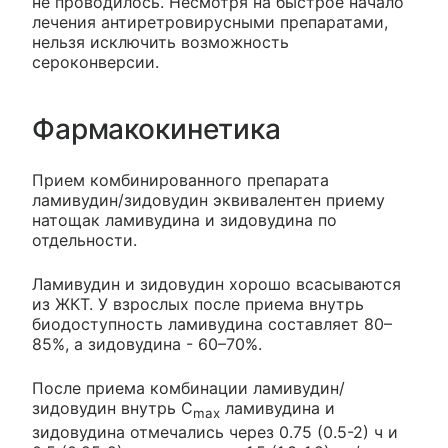
не проводилось. Несмотря на быстрое начало
лечения антиретровирусными препаратами,
нельзя исключить возможность
сероконверсии.
Фармакокинетика
Прием комбинированного препарата
ламивудин/зидовудин эквивалентен приему
натощак ламивудина и зидовудина по
отдельности.
Ламивудин и зидовудин хорошо всасываются
из ЖКТ. У взрослых после приема внутрь
биодоступность ламивудина составляет 80–
85%, а зидовудина - 60–70%.
После приема комбинации ламивудин/
зидовудин внутрь С
ламивудина и
max
зидовудина отмечались через 0.75 (0.5-2) ч и