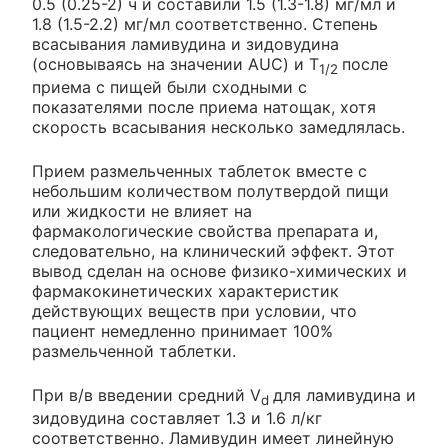
0.5 (0.25-2) ч и составили 1.5 (1.3-1.8) мг/мл и
1.8 (1.5-2.2) мг/мл соответственно. Степень
всасывания ламивудина и зидовудина
(основываясь на значении AUC) и T
после
1/2
приема с пищей были сходными с
показателями после приема натощак, хотя
скорость всасывания несколько замедлялась.
Прием размельченных таблеток вместе с
небольшим количеством полутвердой пищи
или жидкости не влияет на
фармакологические свойства препарата и,
следовательно, на клинический эффект. Этот
вывод сделан на основе физико-химических и
фармакокинетических характеристик
действующих веществ при условии, что
пациент немедленно принимает 100%
размельченной таблетки.
При в/в введении средний V
для ламивудина и
d
зидовудина составляет 1.3 и 1.6 л/кг
соответственно. Ламивудин имеет линейную