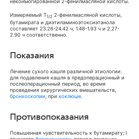
неконъюгированной 2-фенилмасляной кислоты.
Измеряемый Т
2-фенилмасляной кислоты,
1/2
бутамирата и диэтиламиноэтоксиэтанола
составляет 23.26-24.42 ч, 1.48-1.93 ч и 2.27-
2.90 ч соответственно.
Показания
Лечение сухого кашля различной этиологии:
для подавления кашля в предоперационный и
послеоперационный период, во время
проведения хирургических вмешательств,
бронхоскопии
, при
коклюше
.
Противопоказания
Повышенная чувствительность к бутамирату; I
триместр
беременности
, период лактации