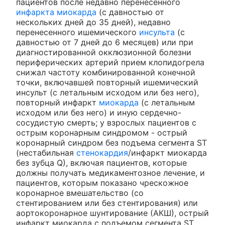
пациентов после недавно перенесенного
инфаркта миокарда
(с давностью от
нескольких дней до 35 дней), недавно
перенесенного ишемического
инсульта
(с
давностью от 7 дней до 6 месяцев) или при
диагностированной окклюзионной болезни
периферических артерий прием клопидогрела
снижал частоту комбинированной конечной
точки, включавшей повторный ишемический
инсульт (с летальным исходом или без него),
повторный инфаркт
миокарда
(с летальным
исходом или без него) и иную сердечно-
сосудистую смерть; у взрослых пациентов с
острым коронарным синдромом - острый
коронарный синдром без подъема сегмента ST
(нестабильная
стенокардия
/инфаркт миокарда
без зубца Q), включая пациентов, которые
должны получать медикаментозное лечение, и
пациентов, которым показано чрескожное
коронарное вмешательство (со
стентированием или без стентирования) или
аортокоронарное шунтирование (АКШ), острый
инфаркт миокарда с подъемом сегмента ST.