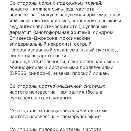
Со стороны кожи и подкожных тканей:
нечасто - кожная сыпь, зуд; частота
неизвестна - макуло-папулезная эритематозная
или эксфолиативная сыпь, крапивница, кожный
зуд, ангионевротический отек, буллезный
дерматит (многоформная эритема, синдром
Стивенса-Джонсона, токсический
эпидермальный некролиз), острый
генерализованный экзантематозный пустулез,
синдром лекарственной
гиперчувствительности, лекарственная сыпь с
эозинофилией и системными проявлениями
(DRESS-синдром), экзема, плоский лишай.
Со стороны костно-мышечной системы:
частота неизвестна - артралгия (боль в
суставах), артрит, миалгия.
Со стороны мочевыделительной системы:
частота неизвестна - гломерулонефрит.
Со стороны половой системы:
частота