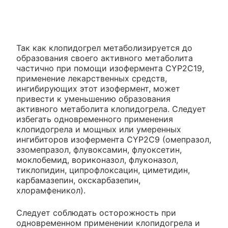
Так как клопидогрел метаболизируется до
образования своего активного метаболита
частично при помощи изофермента CYP2C19,
применение лекарственных средств,
ингибирующих этот изофермент, может
привести к уменьшению образования
активного метаболита клопидогрела. Следует
избегать одновременного применения
клопидогрела и мощных или умеренных
ингибиторов изофермента CYP2C9 (омепразол,
эзомепразол, флувоксамин, флуоксетин,
моклобемид, вориконазол, флуконазол,
тиклопидин, ципрофлоксацин, циметидин,
карбамазепин, окскарбазепин,
хлорамфеникол).
Следует соблюдать осторожность при
одновременном применении клопидогрела и