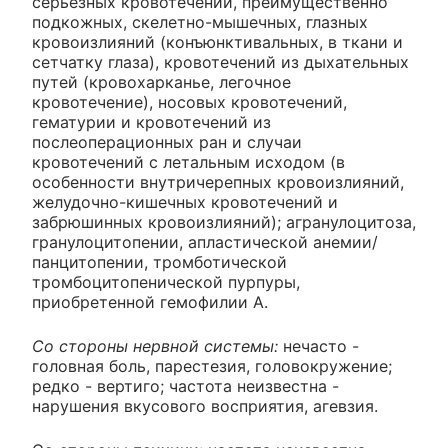
серьезных кровотечений, преимущественно
подкожных, скелетно-мышечных, глазных
кровоизлияний (конъюнктивальных, в ткани и
сетчатку глаза), кровотечений из дыхательных
путей (кровохарканье, легочное
кровотечение), носовых кровотечений,
гематурии и кровотечений из
послеоперационных ран и случаи
кровотечений с летальным исходом (в
особенности внутричерепных кровоизлияний,
желудочно-кишечных кровотечений и
забрюшинных кровоизлияний); агранулоцитоза,
гранулоцитопении, апластической анемии/
панцитопении, тромботической
тромбоцитопенической пурпуры,
приобретенной гемофилии А.
Со стороны нервной системы:
нечасто -
головная боль, парестезия, головокружение;
редко - вертиго; частота неизвестна -
нарушения вкусового восприятия, агевзия.