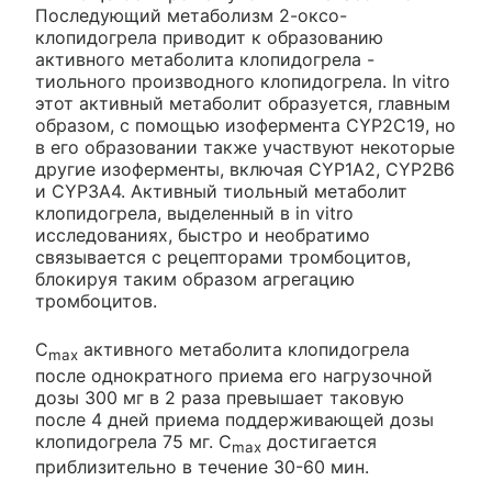
Последующий метаболизм 2-оксо-
клопидогрела приводит к образованию
активного метаболита клопидогрела -
тиольного производного клопидогрела. In vitro
этот активный метаболит образуется, главным
образом, с помощью изофермента CYP2C19, но
в его образовании также участвуют некоторые
другие изоферменты, включая CYP1A2, CYP2B6
и CYP3A4. Активный тиольный метаболит
клопидогрела, выделенный в in vitro
исследованиях, быстро и необратимо
связывается с рецепторами тромбоцитов,
блокируя таким образом агрегацию
тромбоцитов.
С
активного метаболита клопидогрела
max
после однократного приема его нагрузочной
дозы 300 мг в 2 раза превышает таковую
после 4 дней приема поддерживающей дозы
клопидогрела 75 мг. С
достигается
max
приблизительно в течение 30-60 мин.