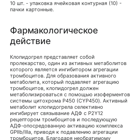
10 шт. - упаковка ячейковая контурная (10) -
пачки картонные.
Фармакологическое
действие
Клопидогрел представляет собой
пролекарство, один из активных метаболитов
которого является ингибитором агрегации
тромбоцитов. Для образования активного
метаболита, который подавляет агрегацию
тромбоцитов, клопидогрел должен
метаболизироваться с помощью изоферментов
системы цитохрома Р450 (CYP450). Активный
метаболит клопидогрела селективно
ингибирует связывание АДФ с P2Y12
рецептором тромбоцитов и последующую
АДФ-опосредованную активацию комплекса
GPIIb/IIIa, приводя к подавлению агрегации
тромбоцитов. Благодаря необратимому