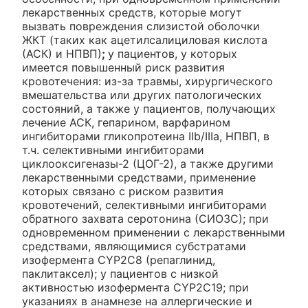
лекарственных средств, которые могут
вызвать повреждения слизистой оболочки
ЖКТ (таких как ацетилсалициловая кислота
(АСК) и НПВП)
;
у пациентов, у которых
имеется повышенный риск развития
кровотечения: из-за травмы, хирургического
вмешательства или других патологических
состояний, а также у пациентов, получающих
лечение АСК, гепарином, варфарином
ингибиторами гликопротеина IIb/IIIa, НПВП, в
т.ч. селективными ингибиторами
циклооксигеназы-2 (ЦОГ-2), а также другими
лекарственными средствами, применение
которых связано с риском развития
кровотечений, селективными ингибиторами
обратного захвата серотонина (СИОЗС); при
одновременном применении с лекарственными
средствами, являющимися субстратами
изофермента CYP2C8 (репаглинид,
паклитаксел); у пациентов с низкой
активностью изофермента CYP2C19; при
указаниях в анамнезе на аллергические и