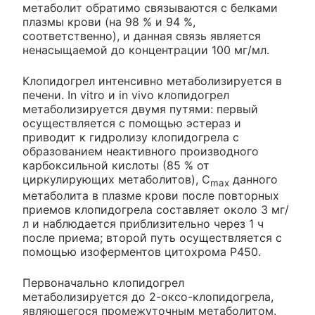
метаболит обратимо связываются с белками
плазмы крови (на 98 % и 94 %,
соответственно), и данная связь является
ненасыщаемой до концентрации 100 мг/мл.
Клопидогрел интенсивно метаболизируется в
печени. In vitro и in vivo клопидогрел
метаболизируется двумя путями: первый
осуществляется с помощью эстераз и
приводит к гидролизу клопидогрела с
образованием неактивного производного
карбоксильной кислоты (85 % от
циркулирующих метаболитов), C
данного
max
метаболита в плазме крови после повторных
приемов клопидогрела составляет около 3 мг/
л и наблюдается приблизительно через 1 ч
после приема; второй путь осуществляется с
помощью изоферментов цитохрома Р450.
Первоначально клопидогрел
метаболизируется до 2-оксо-клопидогрела,
являющегося промежуточным метаболитом.