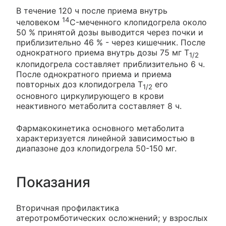
В течение 120 ч после приема внутрь
14
человеком
C-меченного клопидогрела около
50 % принятой дозы выводится через почки и
приблизительно 46 % - через кишечник. После
однократного приема внутрь дозы 75 мг Т
1/2
клопидогрела составляет приблизительно 6 ч.
После однократного приема и приема
повторных доз клопидогрела Т
его
1/2
основного циркулирующего в крови
неактивного метаболита составляет 8 ч.
Фармакокинетика основного метаболита
характеризуется линейной зависимостью в
диапазоне доз клопидогрела 50-150 мг.
Показания
Вторичная профилактика
атеротромботических осложнений; у взрослых