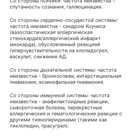
Со стороны психики: частота неизвестна -
спутанность сознания, галлюцинации.
Со стороны сердечно-сосудистой системы:
частота неизвестна - синдром Коуниса
(вазоспастическая аллергическая
стенокардия/аллергический инфаркт
миокарда), обусловленный реакцией
гиперчувствительности на клопидогрел,
васкулит, снижение АД.
Со стороны дыхательной системы:
частота
неизвестна - бронхоспазм, интерстициальная
пневмония, эозинофильная пневмония.
Со стороны иммунной системы:
частота
неизвестна - анафилактоидные реакции,
сывороточная болезнь; перекрестные
аллергические и гематологические реакции с
другими тиенопиридинами (такими как
тиклопидин, прасугрел).