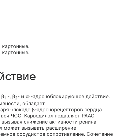
и картонные.
и картонные.
йствие
 β
-, β
- и α
-адреноблокирующее действие.
1
2
1
ивности, обладает
аря блокаде β-адренорецепторов сердца
ться ЧСС. Карведилол подавляет РААС
 вызывая снижение активности ренина
ол может вызывать расширение
емное сосудистое сопротивление. Сочетание