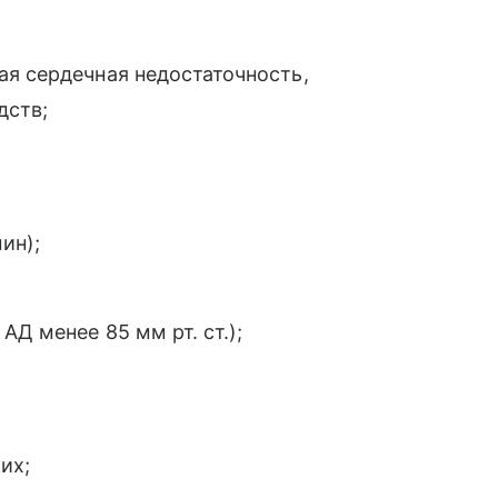
ая сердечная недостаточность,
дств;
ин);
АД менее 85 мм рт. ст.);
их;