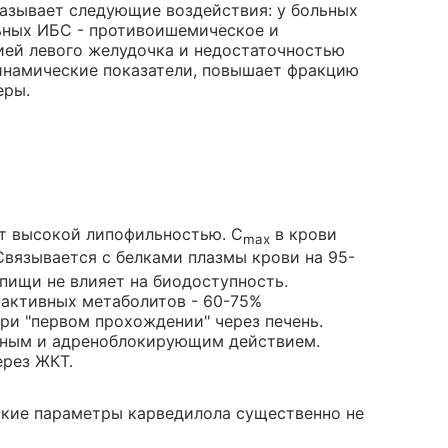
азывает следующие воздействия: у больных
ьных ИБС - противоишемическое и
цией левого желудочка и недостаточностью
инамические показатели, повышает фракцию
еры.
т высокой липофильностью. C
в крови
max
Связывается с белками плазмы крови на 95-
пищи не влияет на биодоступность.
 активных метаболитов - 60-75%
ри "первом прохождении" через печень.
ным и адреноблокирующим действием.
ерез ЖКТ.
кие параметры карведилола существенно не