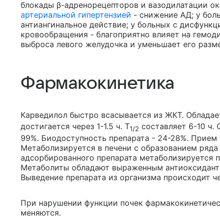
блокады β-адренорецепторов и вазодилатации ок
артериальной гипертензией
- снижение АД; у бол
антиангинальное действие; у больных с дисфунк
кровообращения - благоприятно влияет на гемод
выброса левого желудочка и уменьшает его разм
Фармакокинетика
Карведилол быстро всасывается из ЖКТ. Обладае
достигается через 1-1.5 ч. T
составляет 6-10 ч. 
1/2
99%. Биодоступность препарата - 24-28%. Прием 
Метаболизируется в печени с образованием ряда
адсорбированного препарата метаболизируется п
Метаболиты обладают выраженным антиоксидант
Выведение препарата из организма происходит ч
При нарушении функции почек фармакокинетичес
меняются.