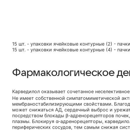
15 шт. - упаковки ячейковые контурные (2) - пачк
15 шт. - упаковки ячейковые контурные (4) - пачк
Фармакологическое де
Карведилол оказывает сочетанное неселективное
Не имеет собственной симпатомиметической акт
мембраностабилизирующими свойствами. Благод
может снижаться АД, сердечный выброс и урежа
посредством блокады β-адренорецепторов почек,
плазмы. Блокируя α-адренорецепторы, карведил
периферических сосудов, тем самым снижая сист