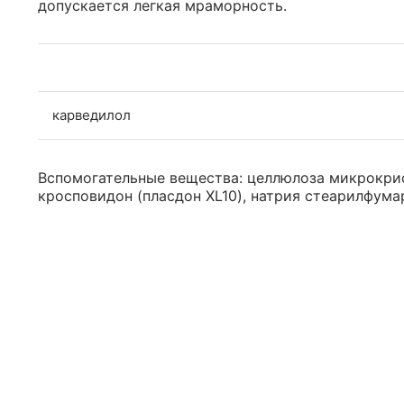
допускается легкая мраморность.
карведилол
Вспомогательные вещества: целлюлоза микрокрис
кросповидон (пласдон XL10), натрия стеарилфума