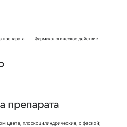
а препарата
Фармакологическое действие
Фармако
о
а препарата
ом цвета, плоскоцилиндрические, с фаской;