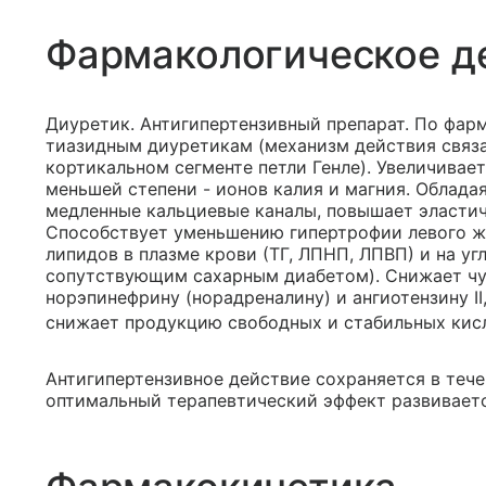
Фармакологическое д
Диуретик. Антигипертензивный препарат. По фар
тиазидным диуретикам (механизм действия связа
кортикальном сегменте петли Генле). Увеличивает
меньшей степени - ионов калия и магния. Облада
медленные кальциевые каналы, повышает эластич
Способствует уменьшению гипертрофии левого же
липидов в плазме крови (ТГ, ЛПНП, ЛПВП) и на угл
сопутствующим сахарным диабетом). Снижает чу
норэпинефрину (норадреналину) и ангиотензину II
снижает продукцию свободных и стабильных кис
Антигипертензивное действие сохраняется в течен
оптимальный терапевтический эффект развиваетс