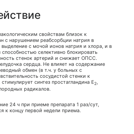
ействие
макологическим свойствам близок к
н с нарушением реабсорбции натрия в
 выделение с мочой ионов натрия и хлора, и в
я способностью селективно блокировать
ность стенок артерий и снижает ОПСС.
лудочка сердца. Не влияет на содержание
еводный обмен (в т.ч. у больных с
вствительность сосудистой стенки к
, стимулирует синтез простагландина Е
,
2
лородных радикалов.
ие 24 ч при приеме препарата 1 раз/сут,
я к концу первой недели приема.