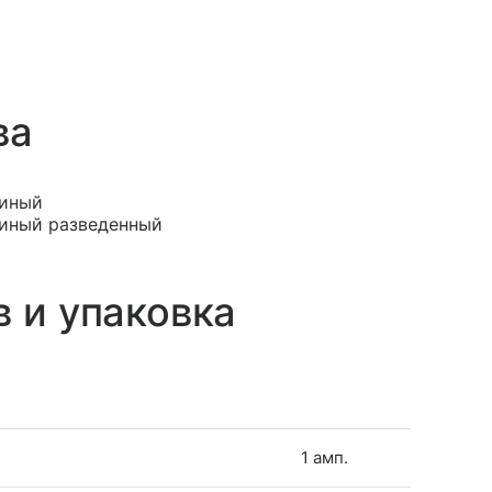
ва
диный
диный разведенный
в и упаковка
1 амп.