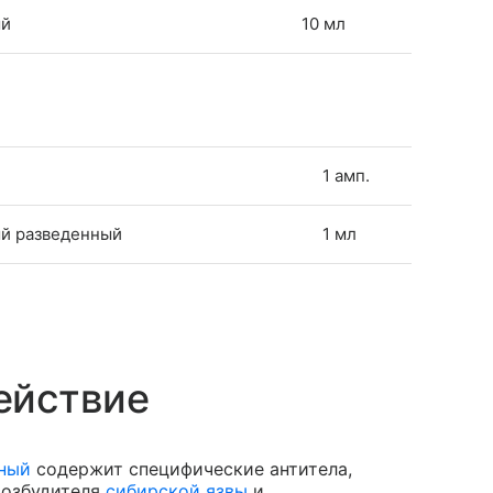
ый
10 мл
1 амп.
й разведенный
1 мл
ействие
ный
содержит специфические антитела,
возбудителя
сибирской язвы
и