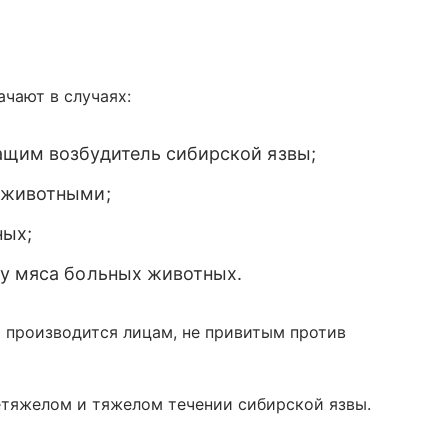
чают в случаях:
ащим возбудитель сибирской язвы;
 животными;
ных;
щу мяса больных животных.
 производится лицам, не привитым против
етяжелом и тяжелом течении сибирской язвы.