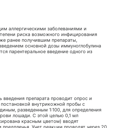
щим аллергическими заболеваниями и
степени риска возможного инфицирования
кже ранее получившим препараты,
введением основной дозы иммуноглобулина
ся парентеральное введение одного из
ь введения препарата проводит опрос и
 постановкой внутрикожной пробы с
иным, разведенным 1:100, для определения
рови лошади. С этой целью 0,1 мл
ркирована красным цветом) вводят
 предплечья. Учет реакции проводят через 20