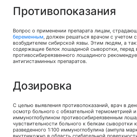
Противопоказания
Вопрос о применении препарата лицам, страдаю
беременным
, должен решаться врачом с учетом 
возбудителем сибирской язвы. Этим людям, а та
содержащие белок лошадиной сыворотки, перед 
противосибиреязвенного лошадиного рекомендует
антигистаминных препаратов.
Дозировка
С целью выявления противопоказаний, врач в ден
осмотр больного с обязательной термометрией и
иммуноглобулином противосибиреязвенным лошад
чувствительности больного к белкам сыворотки к
разведенного 1:100 иммуноглобулина (ампула ма
внутрикожно в область сгибательной поверхности