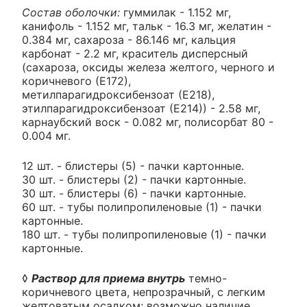
Состав оболочки:
гуммилак - 1.152 мг,
канифоль - 1.152 мг, тальк - 16.3 мг, желатин -
0.384 мг, сахароза - 86.146 мг, кальция
карбонат - 2.2 мг, краситель дисперсный
(сахароза, оксиды железа желтого, черного и
коричневого (Е172),
метилпарагидроксибензоат (Е218),
этилпарагидроксибензоат (Е214)) - 2.58 мг,
карнаубский воск - 0.082 мг, полисорбат 80 -
0.004 мг.
12 шт. - блистеры (5) - пачки картонные.
30 шт. - блистеры (2) - пачки картонные.
30 шт. - блистеры (6) - пачки картонные.
60 шт. - тубы полипропиленовые (1) - пачки
картонные.
180 шт. - тубы полипропиленовые (1) - пачки
картонные.
◊
Раствор для приема внутрь
темно-
коричневого цвета, непрозрачный, с легким
желтоватым осадком; возможно наличие