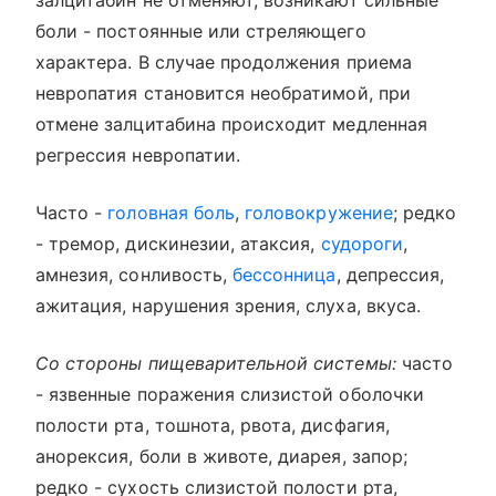
залцитабин не отменяют, возникают сильные
боли - постоянные или стреляющего
характера. В случае продолжения приема
невропатия становится необратимой, при
отмене залцитабина происходит медленная
регрессия невропатии.
Часто -
головная боль
,
головокружение
; редко
- тремор, дискинезии, атаксия,
судороги
,
амнезия, сонливость,
бессонница
, депрессия,
ажитация, нарушения зрения, слуха, вкуса.
Со стороны пищеварительной системы:
часто
- язвенные поражения слизистой оболочки
полости рта, тошнота, рвота, дисфагия,
анорексия, боли в животе, диарея, запор;
редко - сухость слизистой полости рта,