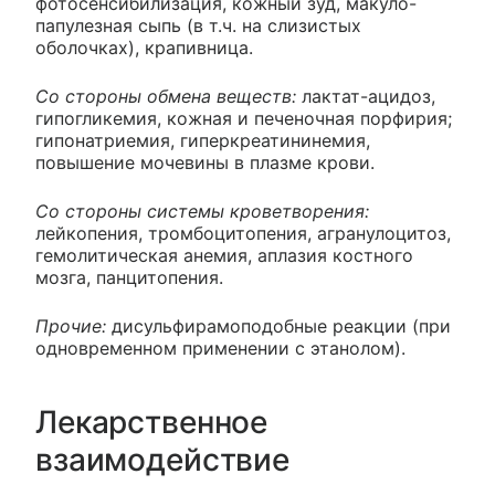
фотосенсибилизация, кожный зуд, макуло-
папулезная сыпь (в т.ч. на слизистых
оболочках), крапивница.
Со стороны обмена веществ:
лактат-ацидоз,
гипогликемия, кожная и печеночная порфирия;
гипонатриемия, гиперкреатининемия,
повышение мочевины в плазме крови.
Со стороны системы кроветворения:
лейкопения, тромбоцитопения, агранулоцитоз,
гемолитическая анемия, аплазия костного
мозга, панцитопения.
Прочие:
дисульфирамоподобные реакции (при
одновременном применении с этанолом).
Лекарственное
взаимодействие