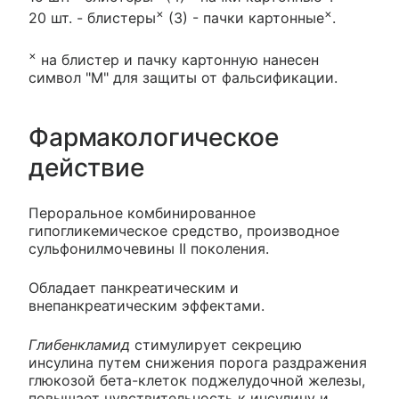
×
×
20 шт. - блистеры
(3) - пачки картонные
.
×
на блистер и пачку картонную нанесен
символ "М" для защиты от фальсификации.
Фармакологическое
действие
Пероральное комбинированное
гипогликемическое средство, производное
сульфонилмочевины II поколения.
Обладает панкреатическим и
внепанкреатическим эффектами.
Глибенкламид
стимулирует секрецию
инсулина путем снижения порога раздражения
глюкозой бета-клеток поджелудочной железы,
повышает чувствительность к инсулину и