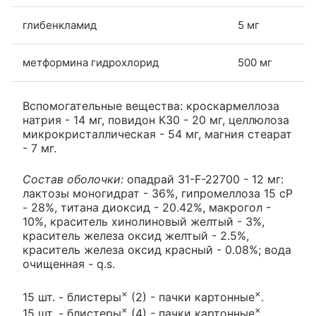
глибенкламид
5 мг
метформина гидрохлорид
500 мг
Вспомогательные вещества: кроскармеллоза
натрия - 14 мг, повидон К30 - 20 мг, целлюлоза
микрокристаллическая - 54 мг, магния стеарат
- 7 мг.
Состав оболочки:
опадрай 31-F-22700 - 12 мг:
лактозы моногидрат - 36%, гипромеллоза 15 cP
- 28%, титана диоксид - 20.42%, макрогол -
10%, краситель хинолиновый желтый - 3%,
краситель железа оксид желтый - 2.5%,
краситель железа оксид красный - 0.08%; вода
очищенная - q.s.
×
×
15 шт. - блистеры
(2) - пачки картонные
.
×
×
15 шт. - блистеры
(4) - пачки картонные
.