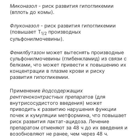
Миконазол
- риск развития гипогликемии
(вплоть до комы).
Флуконазол
- риск развития гипогликемии
(повышает T
производных
1/2
сульфонилмочевины).
Фенилбутазон
может вытеснять производные
сульфонилмочевины (глибенкламид) из связи с
белками, что может привести к повышению их
концентрации в плазме крови и риску
развития гипогликемии.
Применение
йодсодержащих
рентгеноконтрастных препаратов
(для
внутрисосудистого введения) может
приводить к развитию нарушения функции
почек и кумуляции метформина, что повышает
риск развития лактат-ацидоза. Лечение
препаратом отменяют за 48 ч до их введения и
возобновляют не ранее, чем через 48 ч.