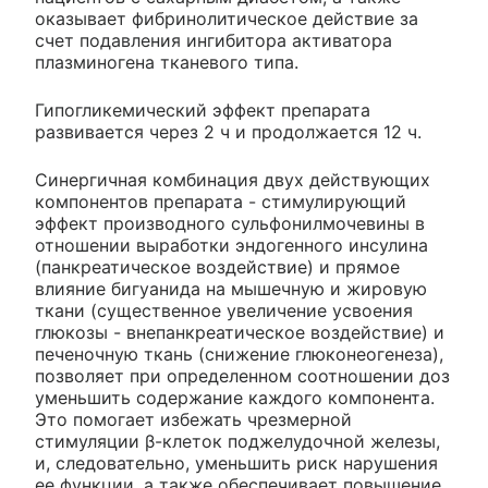
оказывает фибринолитическое действие за
счет подавления ингибитора активатора
плазминогена тканевого типа.
Гипогликемический эффект препарата
развивается через 2 ч и продолжается 12 ч.
Синергичная комбинация двух действующих
компонентов препарата - стимулирующий
эффект производного сульфонилмочевины в
отношении выработки эндогенного инсулина
(панкреатическое воздействие) и прямое
влияние бигуанида на мышечную и жировую
ткани (существенное увеличение усвоения
глюкозы - внепанкреатическое воздействие) и
печеночную ткань (снижение глюконеогенеза),
позволяет при определенном соотношении доз
уменьшить содержание каждого компонента.
Это помогает избежать чрезмерной
стимуляции β-клеток поджелудочной железы,
и, следовательно, уменьшить риск нарушения
ее функции, а также обеспечивает повышение