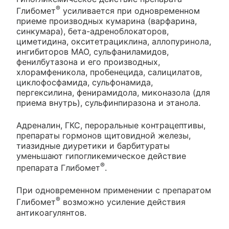
®
Глибомет
усиливается при одновременном
приеме производных кумарина (варфарина,
синкумара), бета-адреноблокаторов,
циметидина, окситетрациклина, аллопуринола,
ингибиторов МАО, сульфаниламидов,
фенилбутазона и его производных,
хлорамфеникола, пробенецида, салицилатов,
циклофосфамида, сульфонамида,
пергексилина, фенирамидола, миконазола (для
приема внутрь), сульфинпиразона и этанола.
Адреналин, ГКС, пероральные контрацептивы,
препараты гормонов щитовидной железы,
тиазидные диуретики и барбитураты
уменьшают гипогликемическое действие
®
препарата Глибомет
.
При одновременном применении с препаратом
®
Глибомет
возможно усиление действия
антикоагулянтов.