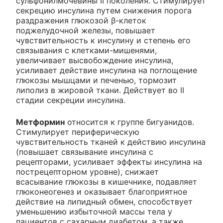
сульфонилмочевины II поколения. Стимулирует
секрецию инсулина путем снижения порога
раздражения глюкозой β-клеток
поджелудочной железы, повышает
чувствительность к инсулину и степень его
связывания с клетками-мишенями,
увеличивает высвобождение инсулина,
усиливает действие инсулина на поглощение
глюкозы мышцами и печенью, тормозит
липолиз в жировой ткани. Действует во II
стадии секреции инсулина.
Метформин
относится к группе бигуанидов.
Стимулирует периферическую
чувствительность тканей к действию инсулина
(повышает связывание инсулина с
рецепторами, усиливает эффекты инсулина на
пострецепторном уровне), снижает
всасывание глюкозы в кишечнике, подавляет
глюконеогенез и оказывает благоприятное
действие на липидный обмен, способствует
уменьшению избыточной массы тела у
пациентов с сахарным диабетом, а также