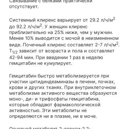
Связывание с белками практически
отсутствует.
2
Системный клиренс варьирует от 29.2 л/ч/м
2
до 92.2 л/ч/м
. У женщин клиренс
приблизительно на 25% ниже, чем у мужчин.
Менее 10% выводится с мочой в неизмененном
2
виде. Почечный клиренс составляет 2-7 л/ч/м
.
T
зависит от возраста и пола и составляет
1/2
42-94 мин. При введении 1 раз в неделю
гемцитабин не кумулирует.
Гемцитабин быстро метаболизируется при
участии цитидиндеаминазы в печени, почках,
крови и других тканях. При внутриклеточном
метаболизме активного вещества образуются
моно-, ди- и трифосфаты гемцитабина,
которые обладают фармакологической
активностью. Эти метаболиты не
определяются ни в плазме, ни в моче.
Основной метаболит 2-деокси-2,2-