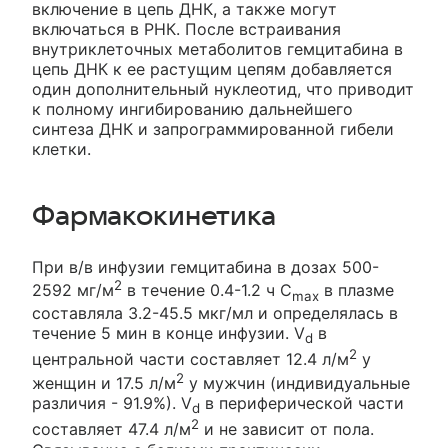
включение в цепь ДНК, а также могут
включаться в РНК. После встраивания
внутриклеточных метаболитов гемцитабина в
цепь ДНК к ее растущим цепям добавляется
один дополнительный нуклеотид, что приводит
к полному ингибированию дальнейшего
синтеза ДНК и запрограммированной гибели
клетки.
Фармакокинетика
При в/в инфузии гемцитабина в дозах 500-
2
2592 мг/м
в течение 0.4-1.2 ч C
в плазме
max
составляла 3.2-45.5 мкг/мл и определялась в
течение 5 мин в конце инфузии. V
в
d
2
центральной части составляет 12.4 л/м
у
2
женщин и 17.5 л/м
у мужчин (индивидуальные
различия - 91.9%). V
в периферической части
d
2
составляет 47.4 л/м
и не зависит от пола.