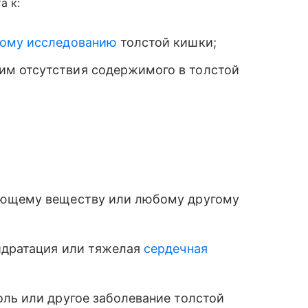
а к:
кому исследованию
толстой кишки;
м отсутствия содержимого в толстой
ующему веществу или любому другому
идратация или тяжелая
сердечная
оль или другое заболевание толстой