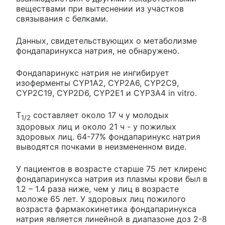
веществами при вытеснении из участков
связывания с белками.
Данных, свидетельствующих о метаболизме
фондапаринукса натрия, не обнаружено.
Фондапаринукс натрия не ингибирует
изоферменты CYP1A2, CYP2A6, CYP2C9,
CYP2C19, CYP2D6, CYP2E1 и CYP3A4 in vitro.
T
составляет около 17 ч у молодых
1/2
здоровых лиц и около 21 ч - у пожилых
здоровых лиц. 64-77% фондапаринукс натрия
выводятся почками в неизмененном виде.
У пациентов в возрасте старше 75 лет клиренс
фондапаринукса натрия из плазмы крови был в
1.2 – 1.4 раза ниже, чем у лиц в возрасте
моложе 65 лет. У здоровых лиц пожилого
возраста фармакокинетика фондапаринукса
натрия является линейной в диапазоне доз 2-8