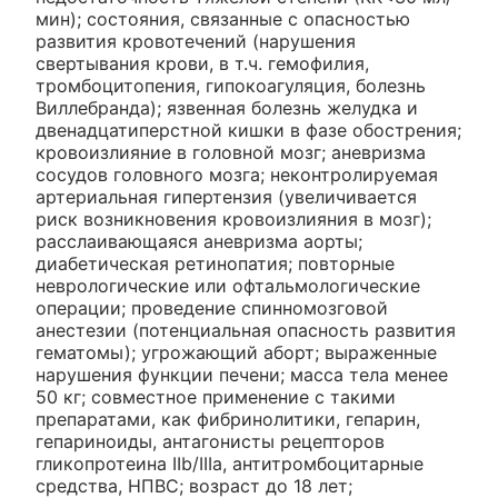
мин); состояния, связанные с опасностью
развития кровотечений (нарушения
свертывания крови, в т.ч. гемофилия,
тромбоцитопения, гипокоагуляция, болезнь
Виллебранда); язвенная болезнь желудка и
двенадцатиперстной кишки в фазе обострения;
кровоизлияние в головной мозг; аневризма
сосудов головного мозга; неконтролируемая
артериальная гипертензия (увеличивается
риск возникновения кровоизлияния в мозг);
расслаивающаяся аневризма аорты;
диабетическая ретинопатия; повторные
неврологические или офтальмологические
операции; проведение спинномозговой
анестезии (потенциальная опасность развития
гематомы); угрожающий аборт; выраженные
нарушения функции печени; масса тела менее
50 кг; совместное применение с такими
препаратами, как фибринолитики, гепарин,
гепариноиды, антагонисты рецепторов
гликопротеина IIb/IIIa, антитромбоцитарные
средства, НПВС; возраст до 18 лет;