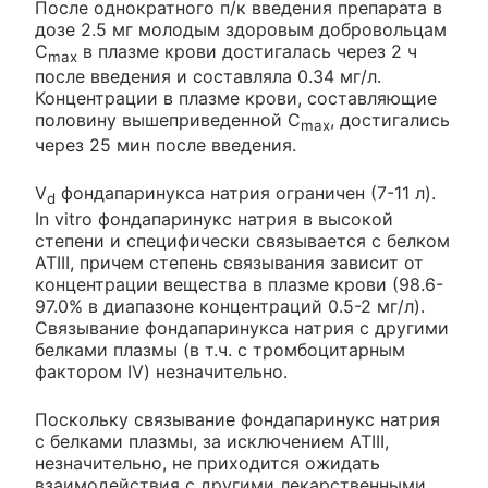
После однократного п/к введения препарата в
дозе 2.5 мг молодым здоровым добровольцам
C
в плазме крови достигалась через 2 ч
max
после введения и составляла 0.34 мг/л.
Концентрации в плазме крови, составляющие
половину вышеприведенной C
, достигались
max
через 25 мин после введения.
V
фондапаринукса натрия ограничен (7-11 л).
d
In vitro фондапаринукс натрия в высокой
степени и специфически связывается с белком
АТIII, причем степень связывания зависит от
концентрации вещества в плазме крови (98.6-
97.0% в диапазоне концентраций 0.5-2 мг/л).
Связывание фондапаринукса натрия с другими
белками плазмы (в т.ч. с тромбоцитарным
фактором IV) незначительно.
Поскольку связывание фондапаринукс натрия
с белками плазмы, за исключением АТIII,
незначительно, не приходится ожидать
взаимодействия с другими лекарственными