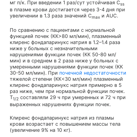
мг п/к. При введении 1 раз/сут устойчивая C
ss
в плазме крови достигается через 3-4 дня при
увеличении в 1.3 раза значений C
и AUC.
max
По сравнению с пациентами с нормальной
функцией почек (КК>80 мл/мин), плазменный
клиренс фондапаринукс натрия в 1.2–1.4 раза
ниже у больных с незначительными
нарушениями функции почек (КК 50-80 мл/
мин) и в среднем в 2 раза ниже у больных с
умеренными нарушениями функции почек (КК
30-50 мл/мин). При
почечной недостаточности
тяжелой степени (КК<30 мл/мин) плазменный
клиренс фондапаринукс натрия примерно в 5
раз ниже, чем при нормальной функции почек.
T
составляли 29 ч при умеренных и 72 ч при
1/2
выраженных нарушениях функции почек.
Клиренс фондапаринукс натрия из плазмы
крови возрастает с повышением массы тела
(увеличение 9% на 10 кг).