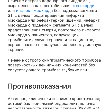
Лечение острого коронарного синдрома ,
выраженного как: нестабильная
стенокардия
или
инфаркт миокарда
без подъема сегмента
ST, с целью предотвращения инфаркта
миокарда или рефрактерной ишемии; инфаркт
миокарда с подъемом сегмента ST с целью
предотвращения смерти, повторного инфаркта
миокарда у пациентов, получающих
тромболитическую терапию или пациентов,
первоначально не получавших реперфузионную
терапию.
Лечение острого симптоматического тромбоза
поверхностных вен нижних конечностей без
сопутствующего тромбоза глубоких вен.
Противопоказания
Активное, клинически значимое кровотечение;
острый бактериальный эндокардит; почечная
недостаточность тяжелой степени (КК<30 мл/