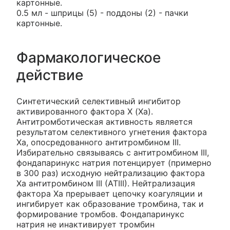
картонные.
0.5 мл - шприцы (5) - поддоны (2) - пачки
картонные.
Фармакологическое
действие
Синтетический селективный ингибитор
активированного фактора X (Xa).
Антитромботическая активность является
результатом селективного угнетения фактора
Xa, опосредованного антитромбином III.
Избирательно связываясь с антитромбином III,
фондапаринукс натрия потенцирует (примерно
в 300 раз) исходную нейтрализацию фактора
Ха антитромбином III (ATIII). Нейтрализация
фактора Ха прерывает цепочку коагуляции и
ингибирует как образование тромбина, так и
формирование тромбов. Фондапаринукс
натрия не инактивирует тромбин