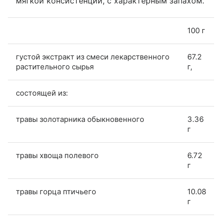
мягкой консистенции, с характерным запахом.
100 г
густой экстракт из смеси лекарственного
67.2
растительного сырья
г,
состоящей из:
травы золотарника обыкновенного
3.36
г
травы хвоща полевого
6.72
г
травы горца птичьего
10.08
г