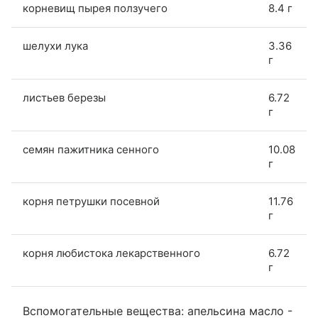
корневищ пырея ползучего
8.4 г
шелухи лука
3.36
г
листьев березы
6.72
г
семян пажитника сенного
10.08
г
корня петрушки посевной
11.76
г
корня любистока лекарственного
6.72
г
Вспомогательные вещества: апельсина масло -