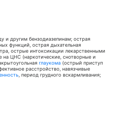
у и другим бензодиазепинам; острая
ных функций, острая дыхательная
нтра, острые интоксикации лекарственными
 на ЦНС (наркотические, снотворные и
закрытоугольная
глаукома
(острый приступ
фективное расстройство, навязчивые
енность
, период грудного вскармливания;