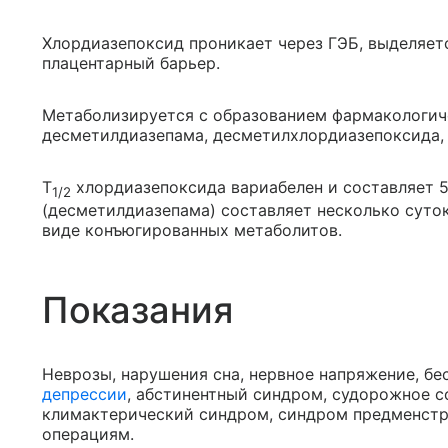
Хлордиазепоксид проникает через ГЭБ, выделяет
плацентарный барьер.
Метаболизируется с образованием фармакологич
десметилдиазепама, десметилхлордиазепоксида, 
T
хлордиазепоксида вариабелен и составляет 5-
1/2
(десметилдиазепама) составляет несколько суток
виде конъюгированных метаболитов.
Показания
Неврозы, нарушения сна, нервное напряжение, бе
депрессии
, абстинентный синдром, судорожное с
климактерический синдром, синдром предменстру
операциям.