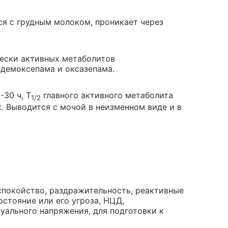
ся с грудным молоком, проникает через
ески активных метаболитов
демоксепама и оксазепама.
30 ч, T
главного активного метаболита
1/2
. Выводится с мочой в неизменном виде и в
спокойство, раздражительность, реактивные
остояние или его угроза, НЦД,
ального напряжения, для подготовки к