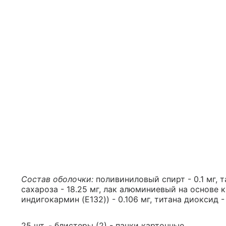
Состав оболочки:
поливиниловый спирт - 0.1 мг, та
сахароза - 18.25 мг, лак алюминиевый на основе 
индигокармин (E132)) - 0.106 мг, титана диоксид - 
25 шт. - блистеры (2) - пачки картонные.