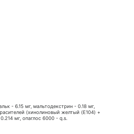
льк - 6.15 мг, мальтодекстрин - 0.18 мг,
красителей (хинолиновый желтый (E104) +
0.214 мг, опаглос 6000 - q.s.