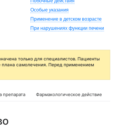
Побочные действия
Особые указания
Применение в детском возрасте
При нарушениях функции печени
начена только для специалистов. Пациенты
е плана самолечения. Перед применением
а препарата
Фармакологическое действие
Фармако
во