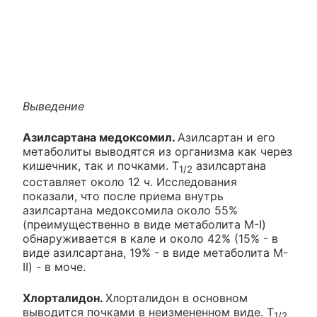
Выведение
Азилсартана медоксомил.
Азилсартан и его
метаболиты выводятся из организма как через
кишечник, так и почками. Т
азилсартана
1/2
составляет около 12 ч. Исследования
показали, что после приема внутрь
азилсартана медоксомила около 55%
(преимущественно в виде метаболита М-I)
обнаруживается в кале и около 42% (15% - в
виде азилсартана, 19% - в виде метаболита М-
II) - в моче.
Хлорталидон.
Хлорталидон в основном
выводится почками в неизмененном виде. Т
1/2