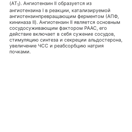
(АТ
). Ангиотензин II образуется из
1
ангиотензина I в реакции, катализируемой
ангиотензинпревращающим ферментом (АПФ,
кининаза II). Ангиотензин II является основным
сосудосуживающим фактором РААС, его
действие включает в себя сужение сосудов,
стимуляцию синтеза и секреции альдостерона,
увеличение ЧСС и реабсорбцию натрия
почками.