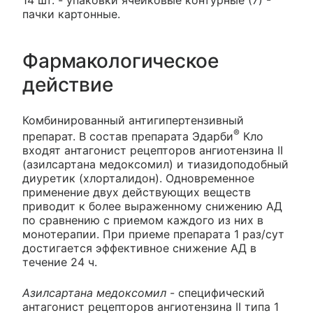
14 шт. - упаковки ячейковые контурные (7) -
пачки картонные.
Фармакологическое
действие
Комбинированный антигипертензивный
®
препарат. В состав препарата Эдарби
Кло
входят антагонист рецепторов ангиотензина II
(азилсартана медоксомил) и тиазидоподобный
диуретик (хлорталидон). Одновременное
применение двух действующих веществ
приводит к более выраженному снижению АД
по сравнению с приемом каждого из них в
монотерапии. При приеме препарата 1 раз/сут
достигается эффективное снижение АД в
течение 24 ч.
Азилсартана медоксомил
- специфический
антагонист рецепторов ангиотензина II типа 1