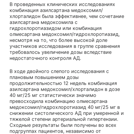
В проведенных клинических исследованиях
комбинация азилсартана медоксомил/
хлорталидон была эффективнее, чем сочетание
азилсартана медоксомила с
гидрохлоротиазидом или комбинация
олмесартана медоксомил/гидрохлоротиазид,
несмотря на то, что более высокой доле
участников исследования в группе сравнения
требовалось увеличение дозы вследствие
недостаточного контроля АД.
В ходе двойного слепого исследования с
плановым повышением дозы
продолжительностью 12 недель комбинация
азилсартана медоксомил/хлорталидон в дозе
40 мг/25 мг статистически значимо
превосходила комбинацию олмесартана
медоксомил/гидрохлоротиазид 40 мг/25 мг в
снижении систолического АД при умеренной и
тяжелой степени артериальной гипертензии.
Сходные результаты были получены во всех
подгруппах пациентов, независимо от