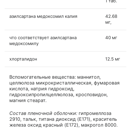
1 таб.
азилсартана медоксомил калия
42.68
мг,
что соответствует азилсартана
40 мг
медоксомилу
хлорталидон
12.5 мг
Вспомогательные вещества: маннитол,
целлюлоза микрокристаллическая, фумаровая
кислота, натрия гидроксид,
гидроксипропилцеллюлоза, кросповидон,
магния стеарат.
Состав пленочной оболочки:
гипромеллоза
2910, тальк, титана диоксид (E171), краситель
железа оксид красный (E172), макрогол 8000.