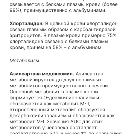
связывается с белками плазмы крови (более
99%), преимущественно с альбуминами.
Хлорталидон.
В цельной крови хлорталидон
связан главным образом с карбоангидразой
эритроцитов. В плазме крови примерно 75%
хлорталидона связано с белками плазмы
крови, причем на 58% – с альбумином.
Метаболизм
Азилсартана медоксомил.
Азилсартан
метаболизируется до двух первичных
метаболитов преимущественно в печени.
Основной метаболит в плазме крови
формируется O-деалкилированием и
обозначается как метаболит М-II,
второстепенный метаболит образуется
декарбоксилированием и обозначается как
метаболит М-I. Значения AUC для этих
метаболитов у человека составляет
соответственно 50% и менее 1% по сравнению