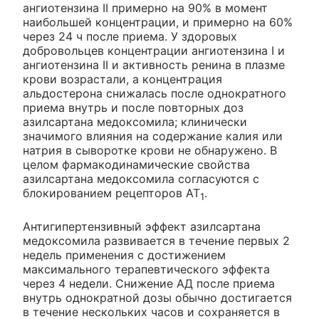
ангиотензина II примерно на 90% в момент
наибольшей концентрации, и примерно на 60%
через 24 ч после приема. У здоровых
добровольцев концентрации ангиотензина I и
ангиотензина II и активность ренина в плазме
крови возрастали, а концентрация
альдостерона снижалась после однократного
приема внутрь и после повторных доз
азилсартана медоксомила; клинически
значимого влияния на содержание калия или
натрия в сыворотке крови не обнаружено. В
целом фармакодинамические свойства
азилсартана медоксомила согласуются с
блокированием рецепторов AT
.
1
Антигипертензивный эффект азилсартана
медоксомила развивается в течение первых 2
недель применения с достижением
максимального терапевтического эффекта
через 4 недели. Снижение АД после приема
внутрь однократной дозы обычно достигается
в течение нескольких часов и сохраняется в