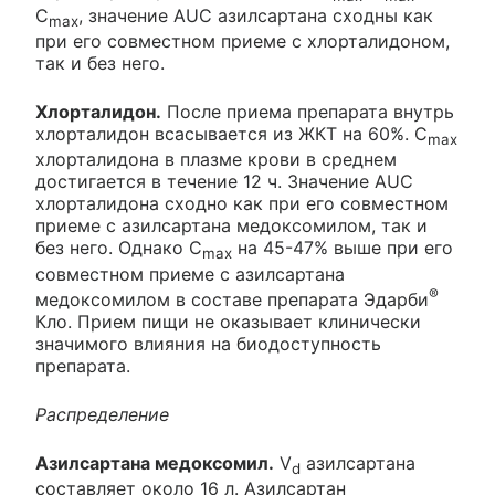
C
, значение AUC азилсартана сходны как
max
при его совместном приеме с хлорталидоном,
так и без него.
Хлорталидон.
После приема препарата внутрь
хлорталидон всасывается из ЖКТ на 60%. C
max
хлорталидона в плазме крови в среднем
достигается в течение 12 ч. Значение AUC
хлорталидона сходно как при его совместном
приеме с азилсартана медоксомилом, так и
без него. Однако C
на 45-47% выше при его
max
совместном приеме с азилсартана
®
медоксомилом в составе препарата Эдарби
Кло. Прием пищи не оказывает клинически
значимого влияния на биодоступность
препарата.
Распределение
Азилсартана медоксомил.
V
азилсартана
d
составляет около 16 л. Азилсартан