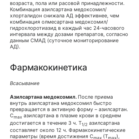
возраста, пола или расовой принадлежности.
Комбинация азилсартана медоксомил/
хлорталидон снижала АД эффективнее, чем
комбинация олмесартана медоксомил/
гидрохлоротиазид в каждый час 24-часового
интервала между дозами препаратов, согласно
данным СМАД (суточное мониторирование
АД).
Фармакокинетика
Всасывание
Азилсартана медоксомил.
После приема
внутрь азилсартана медоксомил быстро
превращается в активную форму – азилсартан.
C
азилсартана в плазме крови в среднем
max
достигается в течение 3 ч. Т
азилсартана
1/2
составляет около 12 ч. Фармакокинетические
параметры (время достижения C
(T
),
max
max