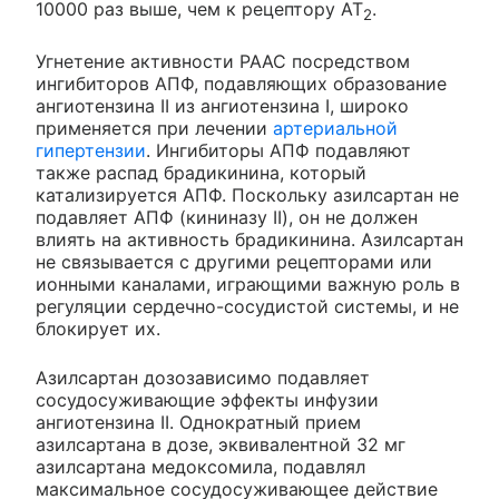
10000 раз выше, чем к рецептору AT
.
2
Угнетение активности РААС посредством
ингибиторов АПФ, подавляющих образование
ангиотензина II из ангиотензина I, широко
применяется при лечении
артериальной
гипертензии
. Ингибиторы АПФ подавляют
также распад брадикинина, который
катализируется АПФ. Поскольку азилсартан не
подавляет АПФ (кининазу II), он не должен
влиять на активность брадикинина. Азилсартан
не связывается с другими рецепторами или
ионными каналами, играющими важную роль в
регуляции сердечно-сосудистой системы, и не
блокирует их.
Азилсартан дозозависимо подавляет
сосудосуживающие эффекты инфузии
ангиотензина II. Однократный прием
азилсартана в дозе, эквивалентной 32 мг
азилсартана медоксомила, подавлял
максимальное сосудосуживающее действие