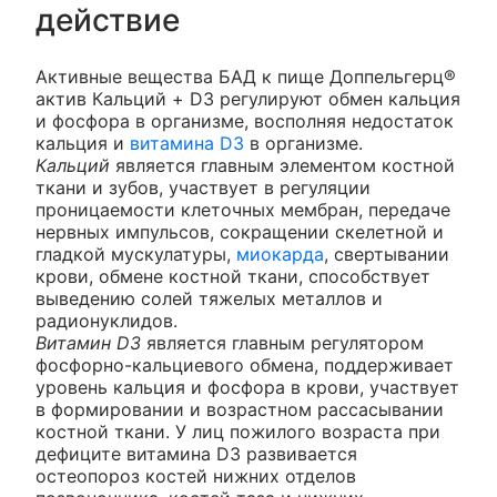
действие
Активные вещества БАД к пище Доппельгерц®
актив Кальций + D3 регулируют обмен кальция
и фосфора в организме, восполняя недостаток
кальция и
витамина D3
в организме.
Кальций
является главным элементом костной
ткани и зубов, участвует в регуляции
проницаемости клеточных мембран, передаче
нервных импульсов, сокращении скелетной и
гладкой мускулатуры,
миокарда
, свертывании
крови, обмене костной ткани, способствует
выведению солей тяжелых металлов и
радионуклидов.
Витамин D3
является главным регулятором
фосфорно-кальциевого обмена, поддерживает
уровень кальция и фосфора в крови, участвует
в формировании и возрастном рассасывании
костной ткани. У лиц пожилого возраста при
дефиците витамина D3 развивается
остеопороз костей нижних отделов