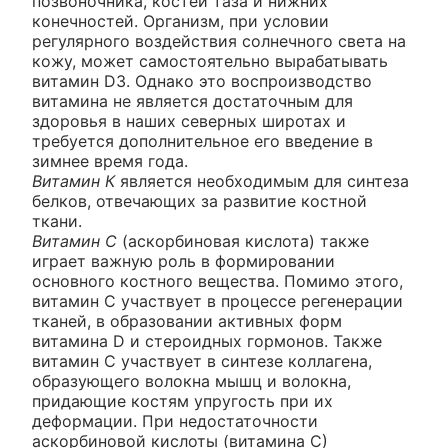
позвоночника, костей таза и нижних
конечностей. Организм, при условии
регулярного воздействия солнечного света на
кожу, может самостоятельно вырабатывать
витамин D3. Однако это воспроизводство
витамина не является достаточным для
здоровья в наших северных широтах и
требуется дополнительное его введение в
зимнее время года.
Витамин К
является необходимым для синтеза
белков, отвечающих за развитие костной
ткани.
Витамин С
(аскорбиновая кислота) также
играет важную роль в формировании
основного костного вещества. Помимо этого,
витамин С участвует в процессе регенерации
тканей, в образовании активных форм
витамина D и стероидных гормонов. Также
витамин С участвует в синтезе коллагена,
образующего волокна мышц и волокна,
придающие костям упругость при их
деформации. При недостаточности
аскорбиновой кислоты (витамина С)