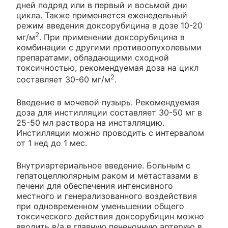
дней подряд или в первый и восьмой дни
цикла. Также применяется еженедельный
режим введения доксорубицина в дозе 10-20
2
мг/м
. При применении доксорубицина в
комбинации с другими противоопухолевыми
препаратами, обладающими сходной
токсичностью, рекомендуемая доза на цикл
2
составляет 30-60 мг/м
.
Введение в мочевой пузырь. Рекомендуемая
доза для инстилляции составляет 30-50 мг в
25-50 мл раствора на инсталляцию.
Инстилляции можно проводить с интервалом
от 1 нед до 1 мес.
Внутриартериальное введение. Больным с
гепатоцеллюлярным раком и метастазами в
печени для обеспечения интенсивного
местного и генерализованного воздействия
при одновременном уменьшении общего
токсического действия доксорубицин можно
вводить в/а в главную печеночную артерию в