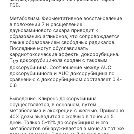
ГЭБ.
Метаболизм. Ферментативное восстановление
в положении 7 и расщепление
даунозаминового сахара приводит к
образованию агликонов, что сопровождается
также образованием свободных радикалов.
Последние могут обуславливать
кардиотоксические эффекты доксорубицина.
T
доксорубицинола сходен с таковым
1/2
доксорубицина. Соотношение между AUC
доксорубицинола и AUC доксорубицина по
сравнению с доксорубицином составляет 0.4-
0.6.
Выведение. Клиренс доксорубицина
осуществляется, в основном, путем
метаболизма и экскреции с желчью. Примерно
40% дозы выводится с желчью в течение 5
дней. Только 5-12% доксорубицина и его
метаболитов обнаруживается в моче за тот же