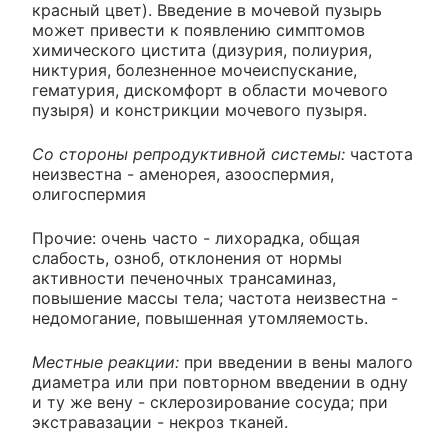
красный цвет). Введение в мочевой пузырь
может привести к появлению симптомов
химического цистита (дизурия, полиурия,
никтурия, болезненное мочеиспускание,
гематурия, дискомфорт в области мочевого
пузыря) и констрикции мочевого пузыря.
Со стороны репродуктивной системы:
частота
неизвестна - аменорея, азооспермия,
олигоспермия
Прочие: очень часто - лихорадка, общая
слабость, озноб, отклонения от нормы
активности печеночных трансаминаз,
повышение массы тела; частота неизвестна -
недомогание, повышенная утомляемость.
Местные реакции:
при введении в вены малого
диаметра или при повторном введении в одну
и ту же вену - склерозирование сосуда; при
экстравазации - некроз тканей.