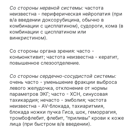
Со стороны нервной системы:
частота
неизвестна - периферическая нейропатия (при
в/а введении доксорубицина, обычно в
комбинации с цисплатином), судороги, кома (в
комбинации с цисплатином или
винкристином).
Со стороны органа зрения: часто -
конъюнктивит; частота неизвестна - кератит,
повышенное слезоотделение.
Со стороны сердечно-сосудистой системы:
очень часто - уменьшение фракции выброса
левого желудочка, отклонение от нормы
параметров ЭКГ; часто - ХСН, синусовая
тахикардия; нечасто - эмболия; частота
неизвестна - AV-блокада, тахиаритмия,
блокада ножки пучка Гиса, шок, геморрагия,
тромбофлебит, флебит, "приливы" крови к коже
лица (при быстром в/в введении).