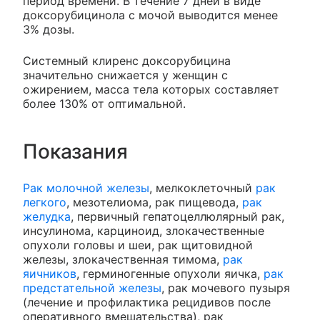
период времени. В течение 7 дней в виде
доксорубицинола с мочой выводится менее
3% дозы.
Системный клиренс доксорубицина
значительно снижается у женщин с
ожирением, масса тела которых составляет
более 130% от оптимальной.
Показания
Рак молочной железы
, мелкоклеточный
рак
легкого
, мезотелиома, рак пищевода,
рак
желудка
, первичный гепатоцеллюлярный рак,
инсулинома, карциноид, злокачественные
опухоли головы и шеи, рак щитовидной
железы, злокачественная тимома,
рак
яичников
, герминогенные опухоли яичка,
рак
предстательной железы
, рак мочевого пузыря
(лечение и профилактика рецидивов после
оперативного вмешательства), рак