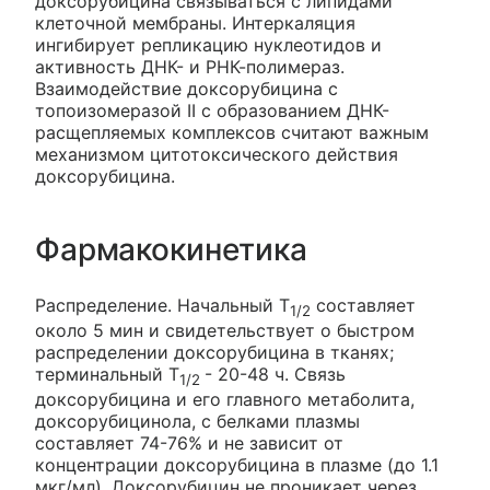
доксорубицина связываться с липидами
клеточной мембраны. Интеркаляция
ингибирует репликацию нуклеотидов и
активность ДНК- и РНК-полимераз.
Взаимодействие доксорубицина с
топоизомеразой II с образованием ДНК-
расщепляемых комплексов считают важным
механизмом цитотоксического действия
доксорубицина.
Фармакокинетика
Распределение. Начальный T
составляет
1/2
около 5 мин и свидетельствует о быстром
распределении доксорубицина в тканях;
терминальный T
- 20-48 ч. Связь
1/2
доксорубицина и его главного метаболита,
доксорубицинола, с белками плазмы
составляет 74-76% и не зависит от
концентрации доксорубицина в плазме (до 1.1
мкг/мл). Доксорубицин не проникает через