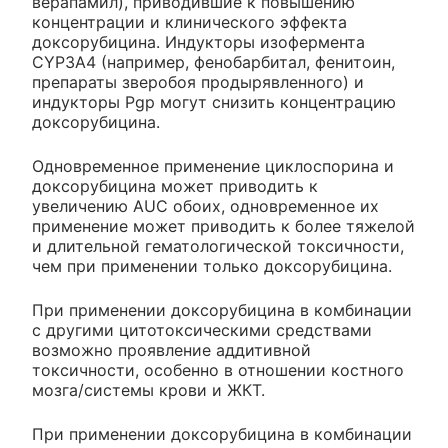
верапамил), приводившие к повышению
концентрации и клинического эффекта
доксорубицина. Индукторы изофермента
CYP3A4 (например, фенобарбитал, фенитоин,
препараты зверобоя продырявленного) и
индукторы Pgp могут снизить концентрацию
доксорубицина.
Одновременное применение циклоспорина и
доксорубицина может приводить к
увеличению AUC обоих, одновременное их
применение может приводить к более тяжелой
и длительной гематологической токсичности,
чем при применении только доксорубицина.
При применении доксорубицина в комбинации
с другими цитотоксическими средствами
возможно проявление аддитивной
токсичности, особенно в отношении костного
мозга/системы крови и ЖКТ.
При применении доксорубицина в комбинации