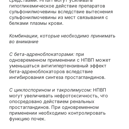
средствами:
НПВП могут усиливать
гипогликемическое действие препаратов
сульфонилмочевины вследствие вытеснения
сульфонилмочевины из мест связывания с
белками плазмы крови.
Комбинации, которые необходимо принимать
во внимание
С бета-адреноблокаторами:
при
одновременном применении с НПВП может
уменьшаться антигипертензивный эффект
бета-адреноблокаторов вследствие
ингибирования синтеза простагландинов.
С циклоспорином и такролимусом:
НПВП
могут увеличивать нефротоксичность, что
опосредовано действием ренальных
простагландинов. При одновременном
применении необходимо контролировать
функцию почек.