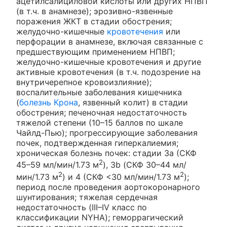
ацетилсалициловой кислоты или других НПВП
(в т.ч. в анамнезе); эрозивно-язвенные
поражения ЖКТ в стадии обострения;
желудочно-кишечные
кровотечения
или
перфорации в анамнезе, включая связанные с
предшествующим применением НПВП;
желудочно-кишечные кровотечения и другие
активные кровотечения (в т.ч. подозрение на
внутричерепное кровоизлияние);
воспалительные заболевания кишечника
(
болезнь Крона
, язвенный колит) в стадии
обострения; печеночная недостаточность
тяжелой степени (10–15 баллов по шкале
Чайлд-Пью); прогрессирующие заболевания
почек, подтвержденная гиперкалиемия;
хроническая болезнь почек: стадии 3а (СКФ
2
45–59 мл/мин/1.73 м
), 3b (СКФ 30–44 мл/
2
2
мин/1.73 м
) и 4 (СКФ <30 мл/мин/1.73 м
);
период после проведения аортокоронарного
шунтирования; тяжелая сердечная
недостаточность (III–IV класс по
классификации NYHA); геморрагический