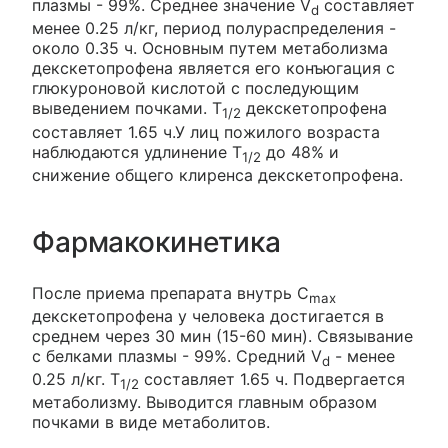
плазмы - 99%. Среднее значение V
составляет
d
менее 0.25 л/кг, период полураспределения -
около 0.35 ч. Основным путем метаболизма
декскетопрофена является его конъюгация с
глюкуроновой кислотой с последующим
выведением почками. Т
декскетопрофена
1/2
составляет 1.65 ч.У лиц пожилого возраста
наблюдаются удлинение Т
до 48% и
1/2
снижение общего клиренса декскетопрофена.
Фармакокинетика
После приема препарата внутрь C
max
декскетопрофена у человека достигается в
среднем через 30 мин (15-60 мин). Связывание
с белками плазмы - 99%. Средний V
- менее
d
0.25 л/кг. T
составляет 1.65 ч. Подвергается
1/2
метаболизму. Выводится главным образом
почками в виде метаболитов.