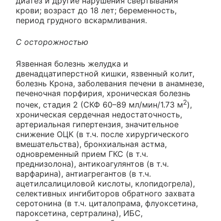
диатез и другие нарушения свертывания
крови; возраст до 18 лет; беременность,
период грудного вскармливания.
С осторожностью
Язвенная болезнь желудка и
двенадцатиперстной кишки, язвенный колит,
болезнь Крона, заболевания печени в анамнезе,
печеночная порфирия, хроническая болезнь
2
почек, стадия 2 (СКФ 60–89 мл/мин/1.73 м
),
хроническая сердечная недостаточность,
артериальная гипертензия, значительное
снижение ОЦК (в т.ч. после хирургического
вмешательства), бронхиальная астма,
одновременный прием ГКС (в т.ч.
преднизолона), антикоагулянтов (в т.ч.
варфарина), антиагрегантов (в т.ч.
ацетилсалициловой кислоты, клопидогрела),
селективных ингибиторов обратного захвата
серотонина (в т.ч. циталопрама, флуоксетина,
пароксетина, сертралина), ИБС,