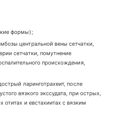
ские формы);
мбозы центральной вены сетчатки,
ерии сетчатки, помутнение
воспалительного происхождения,
одострый ларинготрахеит, после
стого вязкого экссудата, при острых,
х отитах и евстахиитах с вязким