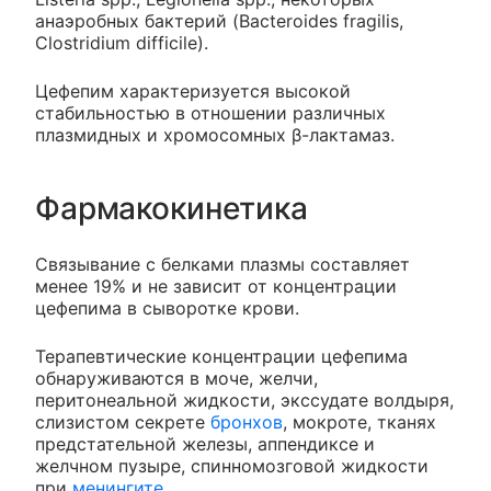
анаэробных бактерий (Bacteroides fragilis,
Clostridium difficile).
Цефепим характеризуется высокой
стабильностью в отношении различных
плазмидных и хромосомных β-лактамаз.
Фармакокинетика
Связывание с белками плазмы составляет
менее 19% и не зависит от концентрации
цефепима в сыворотке крови.
Терапевтические концентрации цефепима
обнаруживаются в моче, желчи,
перитонеальной жидкости, экссудате волдыря,
слизистом секрете
бронхов
, мокроте, тканях
предстательной железы, аппендиксе и
желчном пузыре, спинномозговой жидкости
при
менингите
.