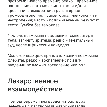
протромбинового времени; редко - временное
повышение азота мочевины крови и/или
креатинина сыворотки, транзиторная
тромбоцитопения, транзиторная лейкопения и
нейтропения; часто - положительный результат
теста Кумбса без гемолиза.
Прочие:
возможны повышение температуры
тела, вагинит, эритема; редко - генитальный
зуд, неспецифический кандидоз.
Местные реакции:
при в/в вливании возможны
флебиты, редко - воспаление); при в/м
введении возможно воспаление или боль.
Лекарственное
взаимодействие
При одновременном введении раствора
цефепима с растворами метронидазола,