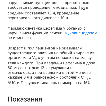
нарушениями функции почек, при которых
требуется проведение гемодиализа, T
в
1/2
среднем составляет 13 ч, проведение
перитонеального диализа - 19 ч.
Фармакокинетика цефепима у больных с
нарушением функции печени,
муковисцидозом
не изменена.
Возраст и пол пациентов не оказывали
существенного влияния на общий клиренс из
организма и V
с учетом поправки на массу
d
тела каждого. При введении цефепима в дозе
50 мг/кг каждые 12 ч кумуляции не
отмечалось, а при введении в этой же дозе
каждые 8 ч в равновесном состоянии C
,
max
AUC и T
увеличивались примерно на 15%.
1/2
Показания