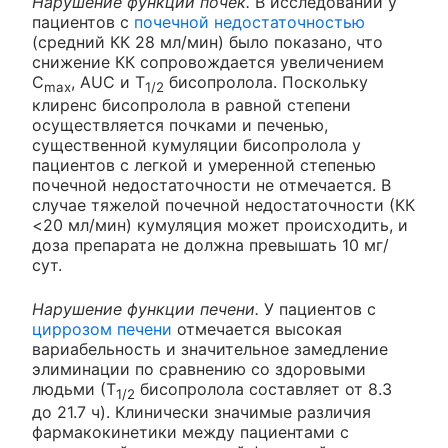
Нарушение функции почек.
В исследовании у
пациентов с
почечной недостаточностью
(средний КК 28 мл/мин) было показано, что
снижение КК сопровождается увеличением
C
, AUC и Т
бисопролола. Поскольку
max
1/2
клиренс бисопролола в равной степени
осуществляется почками и печенью,
существенной кумуляции бисопролола у
пациентов с легкой и умеренной степенью
почечной недостаточности не отмечается. В
случае тяжелой почечной недостаточности (КК
<20 мл/мин) кумуляция может происходить, и
доза препарата не должна превышать 10 мг/
сут.
Нарушение функции печени.
У пациентов с
циррозом печени
отмечается высокая
вариабельность и значительное замедление
элиминации по сравнению со здоровыми
людьми (Т
бисопролола составляет от 8.3
1/2
до 21.7 ч). Клинически значимые различия
фармакокинетики между пациентами с