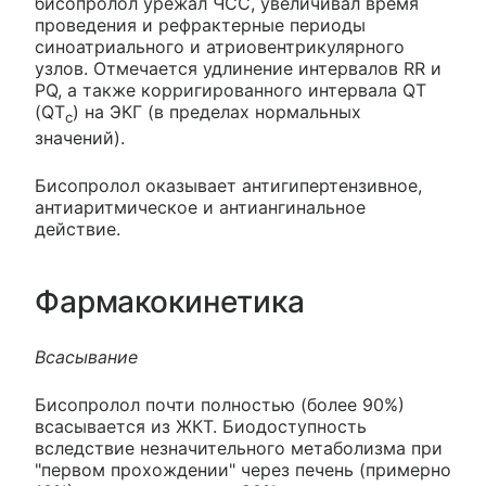
бисопролол урежал ЧСС, увеличивал время
проведения и рефрактерные периоды
синоатриального и атриовентрикулярного
узлов. Отмечается удлинение интервалов RR и
PQ, а также корригированного интервала QT
(QT
) на ЭКГ (в пределах нормальных
c
значений).
Бисопролол оказывает антигипертензивное,
антиаритмическое и антиангинальное
действие.
Фармакокинетика
Всасывание
Бисопролол почти полностью (более 90%)
всасывается из ЖКТ. Биодоступность
вследствие незначительного метаболизма при
"первом прохождении" через печень (примерно