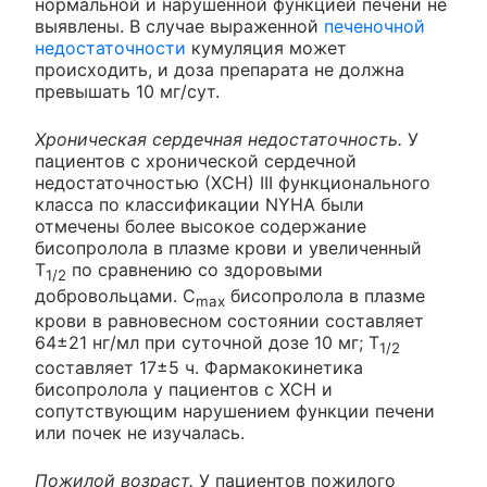
нормальной и нарушенной функцией печени не
выявлены. В случае выраженной
печеночной
недостаточности
кумуляция может
происходить, и доза препарата не должна
превышать 10 мг/сут.
Хроническая сердечная недостаточность.
У
пациентов с хронической сердечной
недостаточностью (ХСН) III функционального
класса по классификации NYHA были
отмечены более высокое содержание
бисопролола в плазме крови и увеличенный
Т
по сравнению со здоровыми
1/2
добровольцами. C
бисопролола в плазме
max
крови в равновесном состоянии составляет
64±21 нг/мл при суточной дозе 10 мг; Т
1/2
составляет 17±5 ч. Фармакокинетика
бисопролола у пациентов с ХСН и
сопутствующим нарушением функции печени
или почек не изучалась.
Пожилой возраст.
У пациентов пожилого