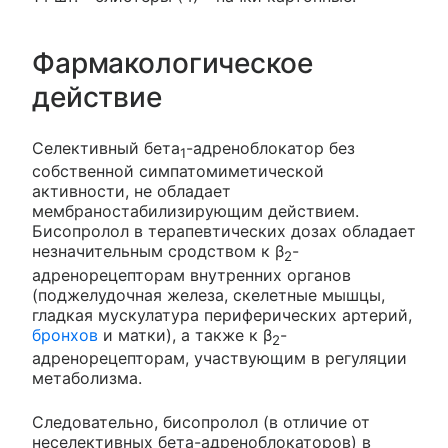
Фармакологическое
действие
Селективный бета
-адреноблокатор без
1
собственной симпатомиметической
активности, не обладает
мембраностабилизирующим действием.
Бисопролол в терапевтических дозах обладает
незначительным сродством к β
-
2
адренорецепторам внутренних органов
(поджелудочная железа, скелетные мышцы,
гладкая мускулатура периферических артерий,
бронхов
и матки), а также к β
-
2
адренорецепторам, участвующим в регуляции
метаболизма.
Следовательно, бисопролол (в отличие от
неселективных бета-адреноблокаторов) в