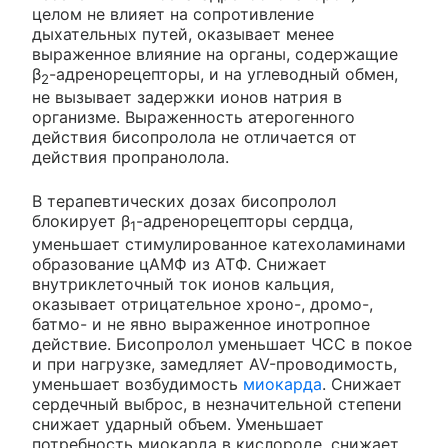
целом не влияет на сопротивление
дыхательных путей, оказывает менее
выраженное влияние на органы, содержащие
β
-адренорецепторы, и на углеводный обмен,
2
не вызывает задержки ионов натрия в
организме. Выраженность атерогенного
действия бисопролола не отличается от
действия пропранолола.
В терапевтических дозах бисопролол
блокирует β
-адренорецепторы сердца,
1
уменьшает стимулированное катехоламинами
образование цАМФ из АТФ. Снижает
внутриклеточный ток ионов кальция,
оказывает отрицательное хроно-, дромо-,
батмо- и не явно выраженное инотропное
действие. Бисопролол уменьшает ЧСС в покое
и при нагрузке, замедляет AV-проводимость,
уменьшает возбудимость
миокарда
. Снижает
сердечный выброс, в незначительной степени
снижает ударный объем. Уменьшает
потребность миокарда в кислороде, снижает