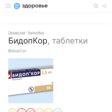
Лекарства
БидопКор
БидопКор
,
таблетки
BidopCor