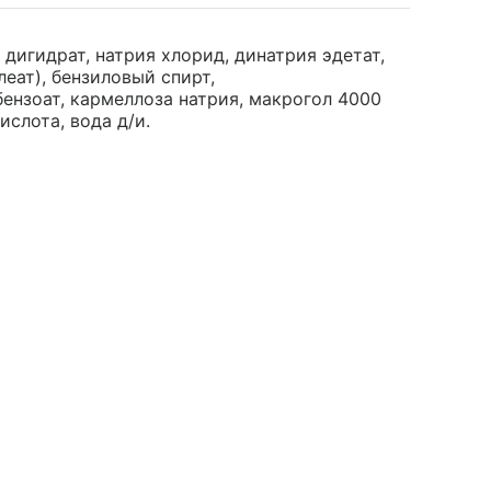
дигидрат, натрия хлорид, динатрия эдетат,
еат), бензиловый спирт,
ензоат, кармеллоза натрия, макрогол 4000
слота, вода д/и.