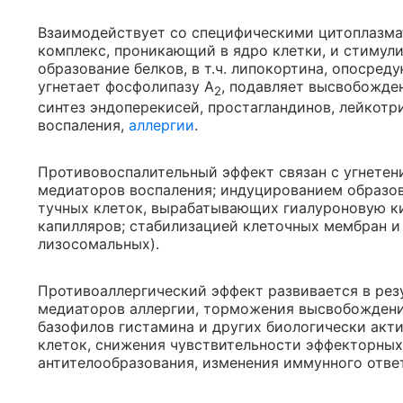
Взаимодействует со специфическими цитоплазма
комплекс, проникающий в ядро клетки, и стимул
образование белков, в т.ч. липокортина, опосре
угнетает фосфолипазу А
, подавляет высвобожде
2
синтез эндоперекисей, простагландинов, лейкот
воспаления,
аллергии
.
Противовоспалительный эффект связан с угнете
медиаторов воспаления; индуцированием образо
тучных клеток, вырабатывающих гиалуроновую к
капилляров; стабилизацией клеточных мембран и
лизосомальных).
Противоаллергический эффект развивается в резу
медиаторов аллергии, торможения высвобождени
базофилов гистамина и других биологически акти
клеток, снижения чувствительности эффекторных
антителообразования, изменения иммунного отве