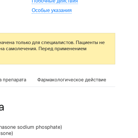
Побочные действия
Особые указания
ачена только для специалистов. Пациенты не
ана самолечения. Перед применением
а препарата
Фармакологическое действие
Фармако
а
hasone sodium phosphate)
sone)