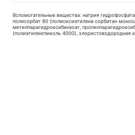
Вспомогательные вещества: натрия гидрофосфата 
полисорбат 80 (полиоксиэтилена сорбитан моноол
метилпарагидроксибензоат, пропилпарагидроксиб
(полиэтиленгликоль 4000), хлористоводородная ки