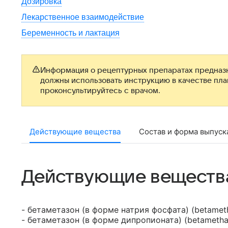
Дозировка
Лекарственное взаимодействие
Беременность и лактация
Информация о рецептурных препаратах предназн
должны использовать инструкцию в качестве пл
проконсультируйтесь с врачом.
Действующие вещества
Состав и форма выпуск
Действующие веществ
- бетаметазон (в форме натрия фосфата) (betamet
- бетаметазон (в форме дипропионата) (betametha