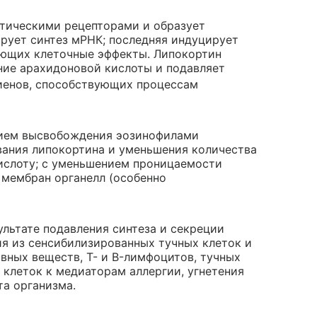
тическими рецепторами и образует
ирует синтез мРНК; последняя индуцирует
дующих клеточные эффекты. Липокортин
ние арахидоновой кислоты и подавляет
риенов, способствующих процессам
нием высвобождения эозинофилами
вания липокортина и уменьшения количества
ислоту; с уменьшением проницаемости
 мембран органелл (особенно
льтате подавления синтеза и секреции
я из сенсибилизированных тучных клеток и
вных веществ, T- и B-лимфоцитов, тучных
 клеток к медиаторам аллергии, угнетения
та организма.