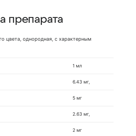
а препарата
го цвета, однородная, с характерным
1 мл
6.43 мг,
5 мг
2.63 мг,
2 мг