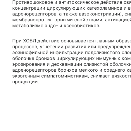
Противошоковое и антитоксическое действие свя
концентрации циркулирующих катехоламинов и в
адренорецепторов, а также вазоконстрикции), с
мембранопротекторными свойствами, активацией
метаболизме эндо- и ксенобиотиков.
При ХОБЛ действие основывается главным образ
процессов, угнетении развития или предупрежде
эозинофильной инфильтрации подслизистого сло
оболочке бронхов циркулирующих иммунных комп
эрозирования и десквамации слизистой оболочки
адренорецепторов бронхов мелкого и среднего к
экзогенным симпатомиметикам, снижает вязкость
продукции.