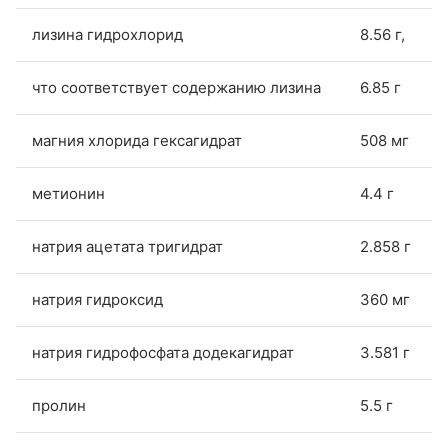
лизина гидрохлорид
8.56 г,
что соответствует содержанию лизина
6.85 г
магния хлорида гексагидрат
508 мг
метионин
4.4 г
натрия ацетата тригидрат
2.858 г
натрия гидроксид
360 мг
натрия гидрофосфата додекагидрат
3.581 г
пролин
5.5 г