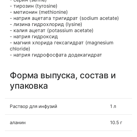
- тирозин (tyrosine)
- метионин (methionine)
- натрия ацетата тригидрат (sodium acetate)
- лизина гидрохлорид (lysine)
- калия ацетат (potassium acetate)
- натрия гидроксид
- магния хлорида гексагидрат (magnesium
chloride)
- натрия гидрофосфата додекагидрат
Форма выпуска, состав и
упаковка
Раствор для инфузий
1 л
аланин
10.5 г