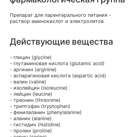
Препарат для парентерального питания -
раствор аминокислот и электролитов
Действующие вещества
- глицин (glycine)
- глутаминовая кислота (glutamic acid)
- аргинин (arginine)
- аспарагиновая кислота (aspartic acid)
- валин (valine)
- изолейцин (isoleucine)
- лейцин (leucine)
- треонин (threonine)
- триптофан (tryptophan)
- фенилаланин (phenylalanine)
- аланин (alanine)
- гистидин (histidine)
- пролин (proline)
- серин (serine)