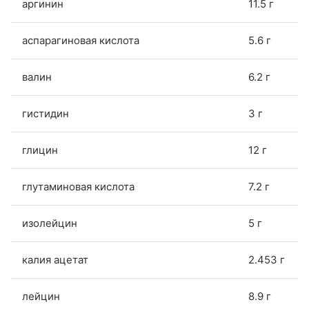
аргинин
11.5 г
аспарагиновая кислота
5.6 г
валин
6.2 г
гистидин
3 г
глицин
12 г
глутаминовая кислота
7.2 г
изолейцин
5 г
калия ацетат
2.453 г
лейцин
8.9 г