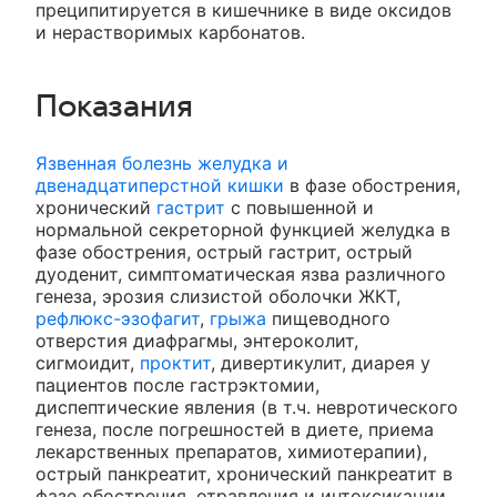
преципитируется в кишечнике в виде оксидов
и нерастворимых карбонатов.
Показания
Язвенная болезнь желудка и
двенадцатиперстной кишки
в фазе обострения,
хронический
гастрит
с повышенной и
нормальной секреторной функцией желудка в
фазе обострения, острый гастрит, острый
дуоденит, симптоматическая язва различного
генеза, эрозия слизистой оболочки ЖКТ,
рефлюкс-эзофагит
,
грыжа
пищеводного
отверстия диафрагмы, энтероколит,
сигмоидит,
проктит
, дивертикулит, диарея у
пациентов после гастрэктомии,
диспептические явления (в т.ч. невротического
генеза, после погрешностей в диете, приема
лекарственных препаратов, химиотерапии),
острый панкреатит, хронический панкреатит в
фазе обострения, отравления и интоксикации.