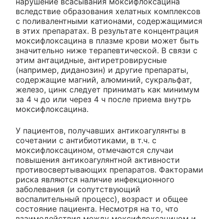
нарушение всасывания моксифлоксацина
вследствие образования хелатных комплексов
с поливалентными катионами, содержащимися
в этих препаратах. В результате концентрация
моксифлоксацина в плазме крови может быть
значительно ниже терапевтической. В связи с
этим антацидные, антиретровирусные
(например, диданозин) и другие препараты,
содержащие магний, алюминий, сукральфат,
железо, цинк следует принимать как минимум
за 4 ч до или через 4 ч после приема внутрь
моксифлоксацина.
У пациентов, получавших антикоагулянты в
сочетании с антибиотиками, в т.ч. с
моксифлоксацином, отмечаются случаи
повышения антикоагулянтной активности
противосвертывающих препаратов. Факторами
риска являются наличие инфекционного
заболевания (и сопутствующий
воспалительный процесс), возраст и общее
состояние пациента. Несмотря на то, что
взаимодействия между моксифлоксацином и