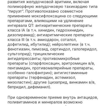
развития желудочковой аритмии, включая
полиморфную желудочковую тахикардию типа
"пируэт". Противопоказано совместное
применение моксифлоксацина со следующими
препаратами, влияющими на удлинение
интервала QT: антиаритмические препараты
класса IA (в т.ч. хинидин, гидрохинидин,
дизопирамид); антиаритмические препараты
класса III (в т.ч. амиодарон, соталол,
дофетилид, ибутилид); нейролептики (в т.ч.
фенотиазин, пимозид, сертиндол, галоперидол,
сультоприд); трициклические
антидепрессанты; противомикробные
препараты (спарфлоксацин, эритромицин в/в,
пентамидин, противомалярийные препараты,
особенно галофантрин); антигистаминные
препараты (терфенадин, астемизол,
мизоластин); другие (цизаприд, винкамин в/в,
бепридил, дифеманил).
При одновременном приеме внутрь антацидов,
поливитаминов и минералов возможно