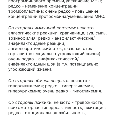
протромбинового времени/увеличение МНО;
редко - изменение концентрации
тромбопластина; очень редко - повышение
концентрации протромбина/уменьшение МНО.
Со стороны иммунной системы:
нечасто -
аллергические реакции, крапивница, зуд, сыпь,
эозинофилия; редко - анафилактические/
анафилактоидные реакции,
ангионевротический отек, включая отек
гортани (потенциально угрожающий жизни);
очень редко - анафилактический/
анафилактоидный шок (в т.ч. потенциально
угрожающий жизни).
Со стороны обмена веществ:
нечасто -
гиперлипидемия; редко - гипергликемия,
гиперурикемия; очень редко - гипогликемия.
Со стороны психики:
нечасто - тревожность,
психомоторная гиперреактивность, ажитация;
редко - эмоциональная лабильность,