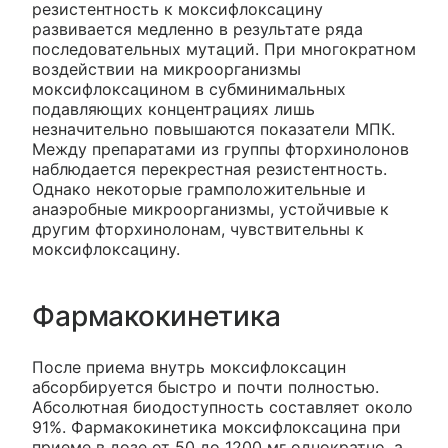
резистентность к моксифлоксацину
развивается медленно в результате ряда
последовательных мутаций. При многократном
воздействии на микроорганизмы
моксифлоксацином в субминимальных
подавляющих концентрациях лишь
незначительно повышаются показатели МПК.
Между препаратами из группы фторхинолонов
наблюдается перекрестная резистентность.
Однако некоторые грамположительные и
анаэробные микроорганизмы, устойчивые к
другим фторхинолонам, чувствительны к
моксифлоксацину.
Фармакокинетика
После приема внутрь моксифлоксацин
абсорбируется быстро и почти полностью.
Абсолютная биодоступность составляет около
91%. Фармакокинетика моксифлоксацина при
приеме в дозе от 50 до 1200 мг однократно, а