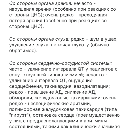
Со стороны органа зрения:
нечасто -
нарушения зрения (особенно при реакциях со
стороны ЦНС); очень редко - преходящая
потеря зрения (особенно при реакциях со
стороны ЦНС).
Со стороны органа слуха:
редко - шум в ушах,
ухудшение слуха, включая глухоту (обычно
обратимое).
Со стороны сердечно-сосудистой системы:
часто - удлинение интервала QT у пациентов с
сопутствующей гипокалиемией; нечасто -
удлинение интервала QT, ощущение
сердцебиения, тахикардия, вазодилатация;
редко - повышение АД, снижение АД,
обмороки, желудочковые тахиаритмии; очень
редко - неспецифические аритмии,
полиморфная желудочковая тахикардия (типа
"пируэт"), остановка сердца (преимущественно
у лиц с предрасполагающими к аритмиям
состояниями, такими как клинически значимая