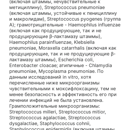
(включая штаммы, нечувствительные к
метициллину), Streptococcus pneumoniae
(включая штаммы, устойчивые к пенициллину
и макролидам), Streptococcus pyogenes (группа
А); грамотрицательные - Haemophilus influenzae
(включая как продуцирующие, так и не
продуцирующие β-лактамазу штаммы),
Haemophilus parainfluenzae, Klebsiella
pneumoniae, Moraxella catarrhalis (включая как
продуцирующие, так и не продуцирующие β-
лактамазу штаммы), Escherichia coli,
Enterobacter cloacae; атипичные - Chlamydia
pneumoniae, Mycoplasma pneumoniae. По
данным исследований in vitro, хотя
перечисленные ниже микроорганизмы
чувствительными к моксифлоксацину, тем не
менее безопасность и эффективность его при
лечении инфекций не была установлена.
Грамположительные микроорганизмы:
Streptococcus milleri, Streptococcus mitior,
Streptococcus agalactiae, Streptococcus
dysgalactiae, Staphylococcus cohnii,
Staphylococcus epidermidis (включая штаммы,