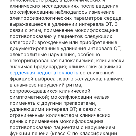
клинических исследованиях после введения
моксифлоксацина наблюдалось изменение
электрофизиологических параметров сердца,
выражавшееся в удлинении интервала QT. В
связи с этим, применение моксифлоксацина
противопоказано у пациентов следующих
категорий: врожденные или приобретенные
документированные удлинения интервала QT,
электролитные нарушения, особенно
некорригированная гипокалиемия; клинически
значимая брадикардия; клинически значимая
сердечная недостаточность
со сниженной
фракцией выброса левого желудочка; наличие
в анамнезе нарушений ритма,
сопровождавшихся клинической
симптоматикой; моксифлоксацин нельзя
применять с другими препаратами,
удлиняющими интервал QT; в связи с
ограниченным количеством клинических
данных применение моксифлоксацина
противопоказано пациентам с нарушением
функции печени (класс С по классификации