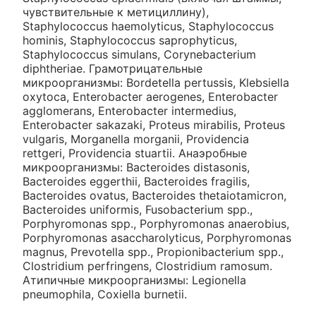
чувствительные к метициллину),
Staphylococcus haemolyticus, Staphylococcus
hominis, Staphylococcus saprophyticus,
Staphylococcus simulans, Corynebacterium
diphtheriae. Грамотрицательные
микроорганизмы: Bordetella pertussis, Klebsiella
oxytoca, Enterobacter aerogenes, Enterobacter
agglomerans, Enterobacter intermedius,
Enterobacter sakazaki, Proteus mirabilis, Proteus
vulgaris, Morganella morganii, Providencia
rettgeri, Providencia stuartii. Анаэробные
микроорганизмы: Bacteroides distasonis,
Bacteroides eggerthii, Bacteroides fragilis,
Bacteroides ovatus, Bacteroides thetaiotamicron,
Bacteroides uniformis, Fusobacterium spp.,
Porphyromonas spp., Porphyromonas anaerobius,
Porphyromonas asaccharolyticus, Porphyromonas
magnus, Prevotella spp., Propionibacterium spp.,
Clostridium perfringens, Clostridium ramosum.
Атипичные микроорганизмы: Legionella
pneumophila, Coxiella burnetii.