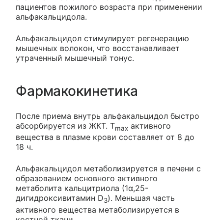
пациентов пожилого возраста при применении
альфакальцидола.
Альфакальцидол стимулирует регенерацию
мышечных волокон, что восстанавливает
утраченный мышечный тонус.
Фармакокинетика
После приема внутрь альфакальцидол быстро
абсорбируется из ЖКТ. T
активного
max
вещества в плазме крови составляет от 8 до
18 ч.
Альфакальцидол метаболизируется в печени с
образованием основного активного
метаболита кальцитриола (1α,25-
дигидроксивитамин D
). Меньшая часть
3
активного вещества метаболизируется в
костной ткани.