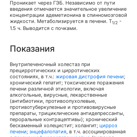
Проникает через ГЭБ. Независимо от пути
введения отмечается значительное увеличение
концентрации адеметионина в спинномозговой
жидкости. Метаболизируется в печени. T
-
1/2
1.5 ч. Выводится с почками.
Показания
Внутрипеченочный холестаз при
прецирротических и цирротических
состояниях, в т.ч.:
жировая дистрофия печени
;
хронический гепатит; токсические поражения
печени различной этиологии, включая
алкогольные, вирусные, лекарственные
(антибиотики, противоопухолевые,
противотуберкулезные и противовирусные
препараты, трициклические антидепрессанты,
пероральные контрацептивы); хронический
бескаменный холецистит; холангит;
цирроз
печени
;
энцефалопатия
, в т.ч. ассоциированная