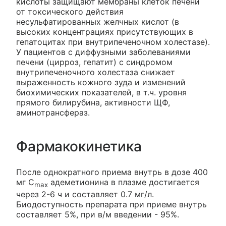
кислоты защищают мембраны клеток печени
от токсического действия
несульфатированных желчных кислот (в
высоких концентрациях присутствующих в
гепатоцитах при внутрипеченочном холестазе).
У пациентов с диффузными заболеваниями
печени (цирроз, гепатит) с синдромом
внутрипеченочного холестаза снижает
выраженность кожного зуда и изменений
биохимических показателей, в т.ч. уровня
прямого билирубина, активности ЩФ,
аминотрансфераз.
Фармакокинетика
После однократного приема внутрь в дозе 400
мг C
адеметионина в плазме достигается
max
через 2-6 ч и составляет 0.7 мг/л.
Биодоступность препарата при приеме внутрь
составляет 5%, при в/м введении - 95%.