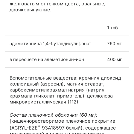
желтоватым оттенком цвета, овальные,
двояковыпуклые.
1 таб.
адеметионина 1,4-бутандисульфонат
760 мг,
в пересчете на адеметионин-ион
400 мг
Вспомогательные вещества: кремния диоксид
коллоидный (аэросил), магния стеарат,
карбоксиметилкрахмал натрия (натрия
крахмала гликолат, примогель), целлюлоза
микрокристаллическая (112).
Состав пленочной оболочки (60 мг):
[кишечнорастворимое пленочное покрытие
®
(ACRYL-EZE
93А18597 белый), содержащее
метакриловой кислоты и этилакрилата