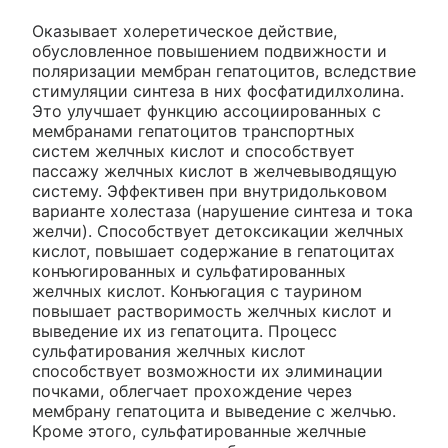
Оказывает холеретическое действие,
обусловленное повышением подвижности и
поляризации мембран гепатоцитов, вследствие
стимуляции синтеза в них фосфатидилхолина.
Это улучшает функцию ассоциированных с
мембранами гепатоцитов транспортных
систем желчных кислот и способствует
пассажу желчных кислот в желчевыводящую
систему. Эффективен при внутридольковом
варианте холестаза (нарушение синтеза и тока
желчи). Способствует детоксикации желчных
кислот, повышает содержание в гепатоцитах
конъюгированных и сульфатированных
желчных кислот. Конъюгация с таурином
повышает растворимость желчных кислот и
выведение их из гепатоцита. Процесс
сульфатирования желчных кислот
способствует возможности их элиминации
почками, облегчает прохождение через
мембрану гепатоцита и выведение с желчью.
Кроме этого, сульфатированные желчные