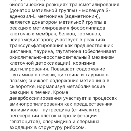
биологических реакциях трансметилирования
(донатор метильной группы) - молекула S-
аденозил-L-метионина (адеметионин),
является донатором метильной группы в
реакциях метилирования фосфолипидов
клеточных мембран, белков, гормонов,
нейромедиаторов; участвует в реакциях
транссульфатирования как предшественник
цистеина, таурина, глутатиона (обеспечивает
окислительно-восстановительный механизм
клеточной детоксикации), коэнзима
ацетилирования. Повышает содержание
глутамина в печени, цистеина и таурина в
плазме; снижает содержание метионина в
сыворотке, нормализуя метаболические
реакции в печени. Кроме
декарбоксилирования участвует в процессах
аминопропилирования как предшественник
полиаминов - путресцина (стимулятор
регенерации клеток и пролиферации
гепатоцитов), спермидина и спермина,
входящих в структуру рибосом.