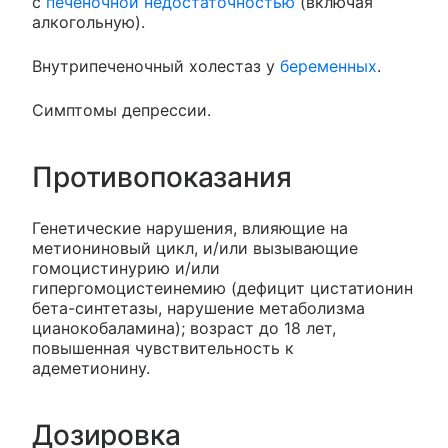
с
печеночной недостаточностью
(включая
алкогольную).
Внутрипеченочный холестаз у
беременных
.
Симптомы депрессии.
Противопоказания
Генетические нарушения, влияющие на
метиониновый цикл, и/или вызывающие
гомоцистинурию и/или
гипергомоцистеинемию (дефицит цистатионин
бета-синтетазы, нарушение метаболизма
цианокобаламина); возраст до 18 лет,
повышенная чувствительность к
адеметионину.
Дозировка