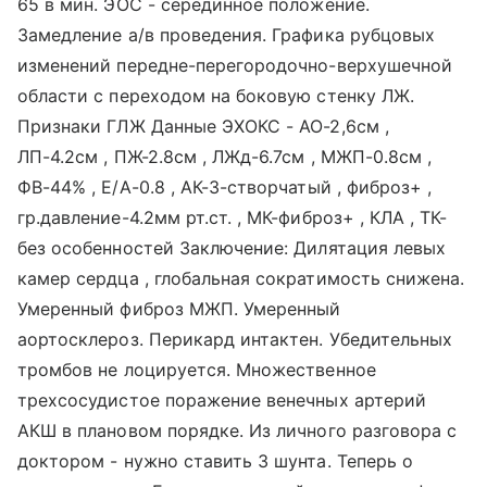
65 в мин. ЭОС - серединное положение.
Замедление а/в проведения. Графика рубцовых
изменений передне-перегородочно-верхушечной
области с переходом на боковую стенку ЛЖ.
Признаки ГЛЖ Данные ЭХОКС - АО-2,6см ,
ЛП-4.2см , ПЖ-2.8см , ЛЖд-6.7см , МЖП-0.8см ,
ФВ-44% , Е/А-0.8 , АК-3-створчатый , фиброз+ ,
гр.давление-4.2мм рт.ст. , МК-фиброз+ , КЛА , ТК-
без особенностей Заключение: Дилятация левых
камер сердца , глобальная сократимость снижена.
Умеренный фиброз МЖП. Умеренный
аортосклероз. Перикард интактен. Убедительных
тромбов не лоцируется. Множественное
трехсосудистое поражение венечных артерий
АКШ в плановом порядке. Из личного разговора с
доктором - нужно ставить 3 шунта. Теперь о