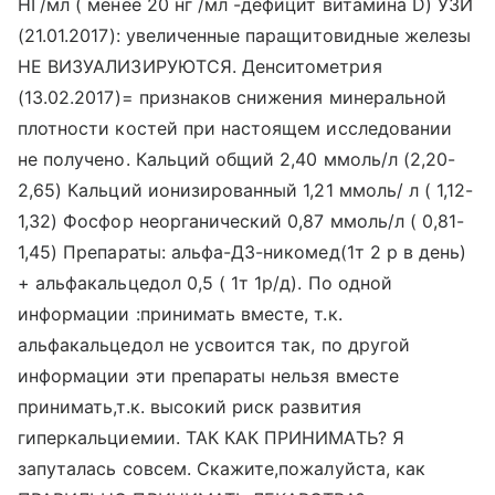
НГ/мл ( менее 20 нг /мл -дефицит витамина D) УЗИ
(21.01.2017): увеличенные паращитовидные железы
НЕ ВИЗУАЛИЗИРУЮТСЯ. Денситометрия
(13.02.2017)= признаков снижения минеральной
плотности костей при настоящем исследовании
не получено. Кальций общий 2,40 ммоль/л (2,20-
2,65) Кальций ионизированный 1,21 ммоль/ л ( 1,12-
1,32) Фосфор неорганический 0,87 ммоль/л ( 0,81-
1,45) Препараты: альфа-Д3-никомед(1т 2 р в день)
+ альфакальцедол 0,5 ( 1т 1р/д). По одной
информации :принимать вместе, т.к.
альфакальцедол не усвоится так, по другой
информации эти препараты нельзя вместе
принимать,т.к. высокий риск развития
гиперкальциемии. ТАК КАК ПРИНИМАТЬ? Я
запуталась совсем. Скажите,пожалуйста, как