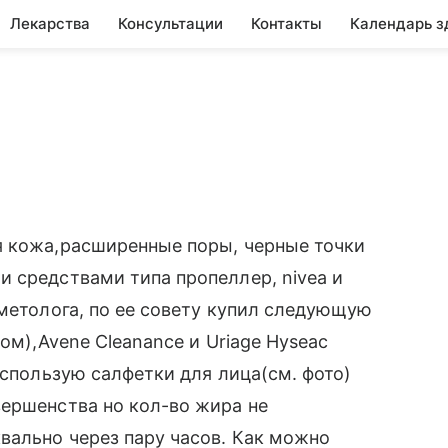
Лекарства
Консультации
Контакты
Календарь з
я кожа,расширенные поры, черные точки
 средствами типа пропеллер, nivea и
сметолога, по ее совету купил следующую
ом),Avene Cleanance и Uriage Hyseac
использую салфетки для лица(см. фото)
вершенства но кол-во жира не
вально через пару часов. Как можно