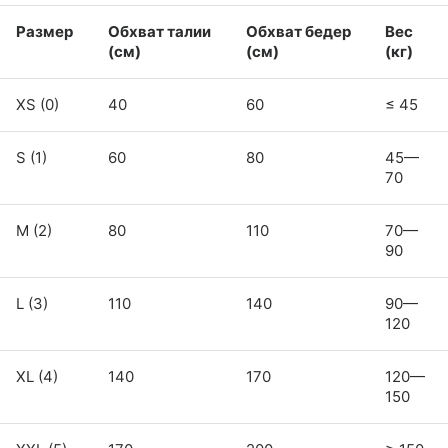
Размер
Обхват талии
Обхват бедер
Вес
(см)
(см)
(кг)
XS (0)
40
60
≤ 45
S (1)
60
80
45—
70
M (2)
80
110
70—
90
L (3)
110
140
90—
120
XL (4)
140
170
120—
150