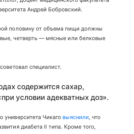
верситета Андрей Бобровский.
орой половину от объема пищи должны
овые, четверть — мясные или белковые
осоветовал специалист.
годах содержится сахар,
«при условии адекватных доз».
го университета Чикаго
выяснили
, что
вития диабета II типа. Кроме того,