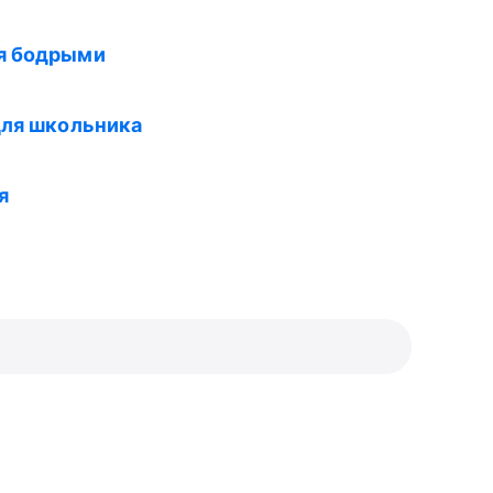
ся бодрыми
для школьника
я