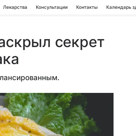
Лекарства
Консультации
Контакты
Календарь з
аскрыл секрет
ака
алансированным.