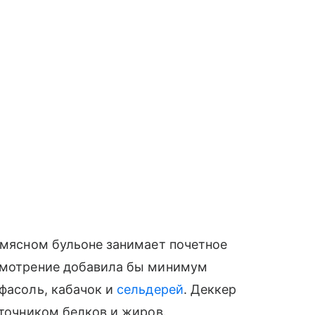
а мясном бульоне занимает почетное
усмотрение добавила бы минимум
 фасоль, кабачок и
сельдерей
. Деккер
сточником белков и жиров.