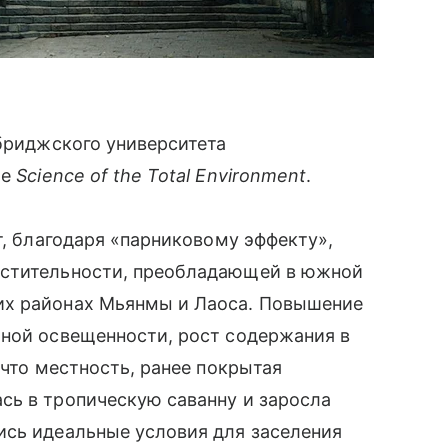
мбриджского университета
ле
Science of the Total Environment
.
т, благодаря «парниковому эффекту»,
астительности, преобладающей в южной
их районах Мьянмы и Лаоса. Повышение
чной освещенности, рост содержания в
 что местность, ранее покрытая
сь в тропическую саванну и заросла
ись идеальные условия для заселения