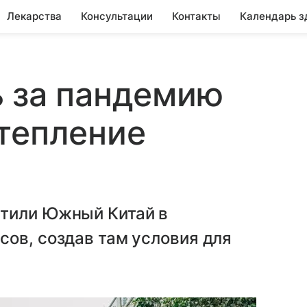
Лекарства
Консультации
Контакты
Календарь з
ь за пандемию
тепление
атили Южный Китай в
ов, создав там условия для