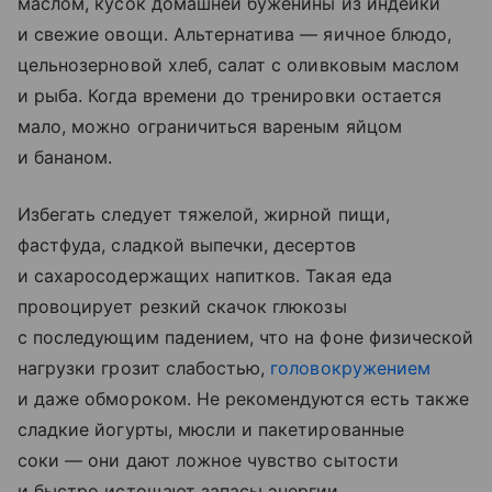
маслом, кусок домашней буженины из индейки
и свежие овощи. Альтернатива — яичное блюдо,
цельнозерновой хлеб, салат с оливковым маслом
и рыба. Когда времени до тренировки остается
мало, можно ограничиться вареным яйцом
и бананом.
Избегать следует тяжелой, жирной пищи,
фастфуда, сладкой выпечки, десертов
и сахаросодержащих напитков. Такая еда
провоцирует резкий скачок глюкозы
с последующим падением, что на фоне физической
нагрузки грозит слабостью,
головокружением
и даже обмороком. Не рекомендуются есть также
сладкие йогурты, мюсли и пакетированные
соки — они дают ложное чувство сытости
и быстро истощают запасы энергии.