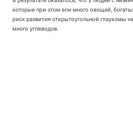
В результате оказалось, что у людей с низк
которые при этом ели много овощей, богат
риск развития открытоугольной глаукомы на
много углеводов.