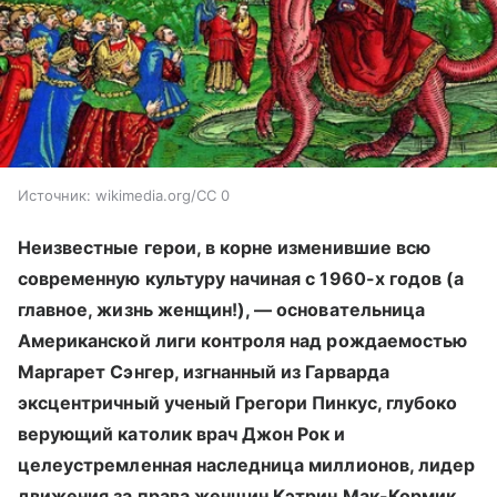
Источник:
wikimedia.org/CC 0
Неизвестные герои, в корне изменившие всю
современную культуру начиная с 1960-х годов (а
главное, жизнь женщин!), — основательница
Американской лиги контроля над рождаемостью
Маргарет Сэнгер, изгнанный из Гарварда
эксцентричный ученый Грегори Пинкус, глубоко
верующий католик врач Джон Рок и
целеустремленная наследница миллионов, лидер
движения за права женщин Кэтрин Мак-Кормик.