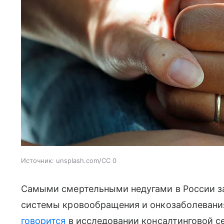
Источник:
unsplash.com/CC 0
Самыми смертельными недугами в России за
системы кровообращения и онкозаболевания.
говорится
в исследовании консалтинговой сет