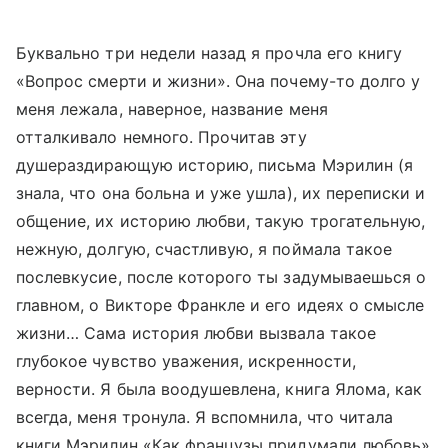
Буквально три недели назад я прочла его книгу
«Вопрос смерти и жизни». Она почему-то долго у
меня лежала, наверное, название меня
отталкивало немного. Прочитав эту
душераздирающую историю, письма Мэрилин (я
знала, что она больна и уже ушла), их переписки и
общение, их историю любви, такую трогательную,
нежную, долгую, счастливую, я поймала такое
послевкусие, после которого ты задумываешься о
главном, о Викторе Франкле и его идеях о смысле
жизни… Сама история любви вызвала такое
глубокое чувство уважения, искренности,
верности. Я была воодушевлена, книга Ялома, как
всегда, меня тронула. Я вспомнила, что читала
книги Мэрилин «Как французы придумали любовь»