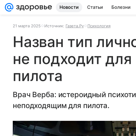
Новости
Статьи
Болезни
21 марта 2025
Источник:
Газета.Ру
Психология
Назван тип личн
не подходит для
пилота
Врач Верба: истероидный психоти
неподходящим для пилота.