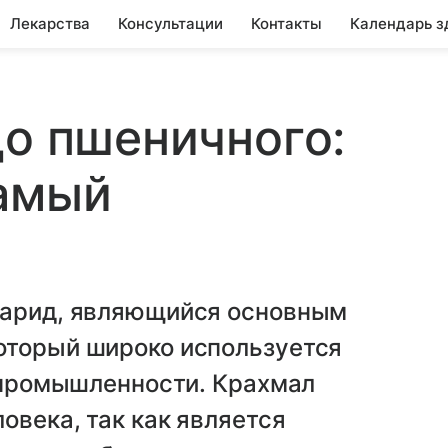
Лекарства
Консультации
Контакты
Календарь з
до пшеничного:
самый
харид, являющийся основным
оторый широко используется
й промышленности. Крахмал
овека, так как является