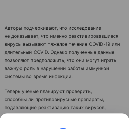
Авторы подчеркивают, что исследование
не доказывает, что именно реактивировавшиеся
вирусы вызывают тяжелое течение COVID-19 или
длительный COVID. Однако полученные данные
позволяют предположить, что они могут играть
важную роль в нарушении работы иммунной
системы во время инфекции.
Теперь ученые планируют проверить,
способны ли противовирусные препараты,
подавляющие реактивацию таких вирусов,
уменьшить риск развития долгосрочных
осложнений COVID-19.