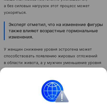
а без силовых нагрузок этот процесс может
ускоряться.
Эксперт отметил, что на изменение фигуры
также влияют возрастные гормональные
изменения.
У женщин снижение уровня эстрогена может
способствовать появлению жировых отложений
в области живота, а у мужчин уменьшение уровня
тестостерона связано с замедлением обмена
веществ и снижением мышечного тонуса.
Поделиться