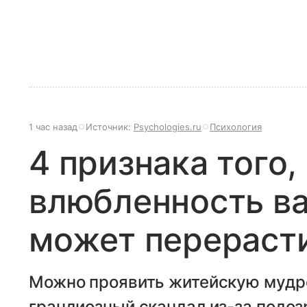
1 час назад
Источник:
Psychologies.ru
Психология
4 признака того,
влюбленность в
может перерасти
Можно проявить житейскую мудро
грандиозный скандал из-за подоз