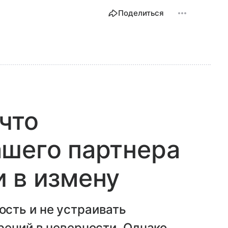
Поделиться
 что
ашего партнера
 в измену
сть и не устраивать
рений в неверности. Однако